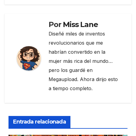
o
m
tir
entradas
o
k
Por
Miss Lane
Diseñé miles de inventos
revolucionarios que me
habrían convertido en la
mujer más rica del mundo…
pero los guardé en
Megaupload. Ahora dirijo esto
a tiempo completo.
Entrada relacionada