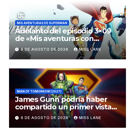
MIS AVENTURAS DE SUPERMAN
Adelanto del episodio 3×09
de «Mis aventuras con
Superman»
6 DE AGOSTO DE 2026
MISS LANE
MAN OF TOMORROW (2027)
James Gunn podría haber
compartido un primer vistazo
al traje de Brainiac
6 DE AGOSTO DE 2026
MISS LANE