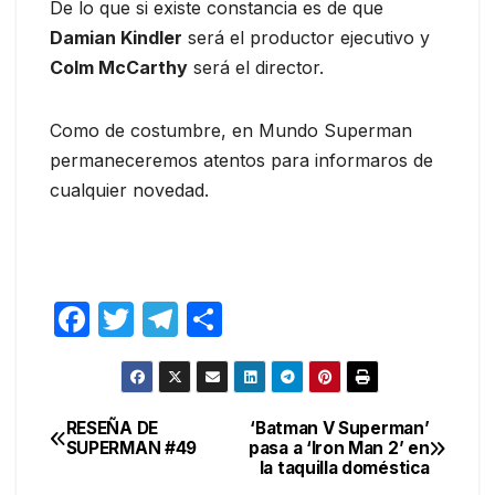
De lo que si existe constancia es de que
Damian Kindler
será el productor ejecutivo y
Colm McCarthy
será el director.
Como de costumbre, en Mundo Superman
permaneceremos atentos para informaros de
cualquier novedad.
F
T
T
C
a
w
el
o
c
itt
e
m
e
er
gr
p
RESEÑA DE
‘Batman V Superman’
Navegación
SUPERMAN #49
pasa a ‘Iron Man 2’ en
b
a
ar
la taquilla doméstica
de