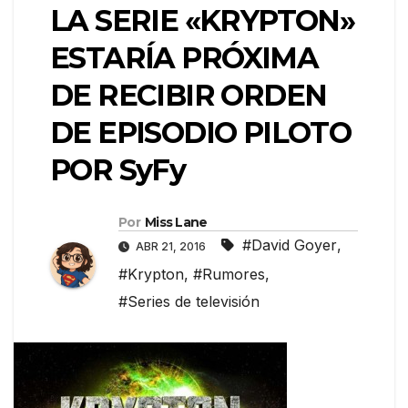
LA SERIE «KRYPTON»
ESTARÍA PRÓXIMA
DE RECIBIR ORDEN
DE EPISODIO PILOTO
POR SyFy
Por
Miss Lane
#David Goyer
,
ABR 21, 2016
#Krypton
,
#Rumores
,
#Series de televisión