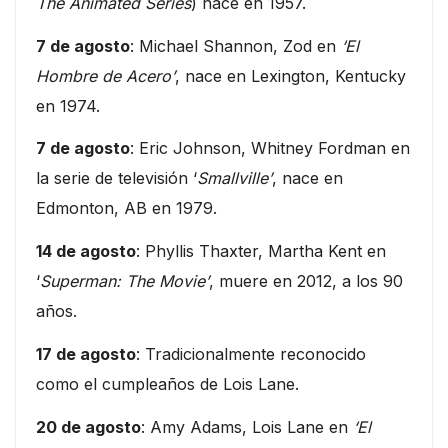
The Animated Series
) nace en 1957.
7 de agosto
: Michael Shannon, Zod en
‘El
Hombre de Acero’
, nace en Lexington, Kentucky
en 1974.
7 de agosto
: Eric Johnson, Whitney Fordman en
la serie de televisión ‘
Smallville’
, nace en
Edmonton, AB en 1979.
14 de agosto
: Phyllis Thaxter, Martha Kent en
‘
Superman: The Movie’
, muere en 2012, a los 90
años.
17 de agosto
: Tradicionalmente reconocido
como el cumpleaños de Lois Lane.
20 de agosto
: Amy Adams, Lois Lane en
‘El