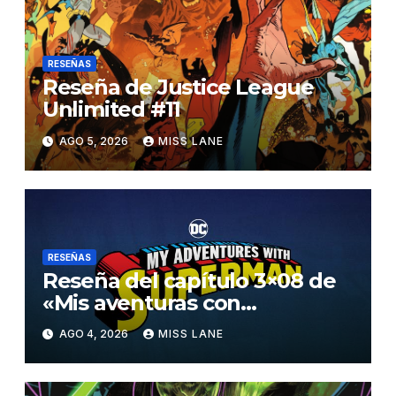
RESEÑAS
Reseña de Justice League
Unlimited #11
AGO 5, 2026
MISS LANE
RESEÑAS
Reseña del capítulo 3×08 de
«Mis aventuras con
Superman»
AGO 4, 2026
MISS LANE