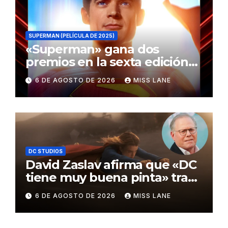
SUPERMAN (PELÍCULA DE 2025)
«Superman» gana dos
premios en la sexta edición
de los Critics Choice Super
6 DE AGOSTO DE 2026
MISS LANE
Awards
DC STUDIOS
David Zaslav afirma que «DC
tiene muy buena pinta» tras
el fracaso de «Supergirl»
6 DE AGOSTO DE 2026
MISS LANE