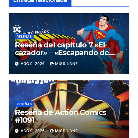
RESEÑAS
Reseña del capítulo 7 «El
cazador» – «Escapando de
casa» de «Superman»
AGO 9, 2026
MISS LANE
RESEÑAS
Reseña de Action Comics
#1091
AGO 9, 2026
MISS LANE