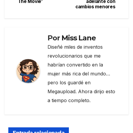
The Movie’
adelante con
entradas
o
cambios menores
k
Por
Miss Lane
Diseñé miles de inventos
revolucionarios que me
habrían convertido en la
mujer más rica del mundo…
pero los guardé en
Megaupload. Ahora dirijo esto
a tiempo completo.
Entrada relacionada