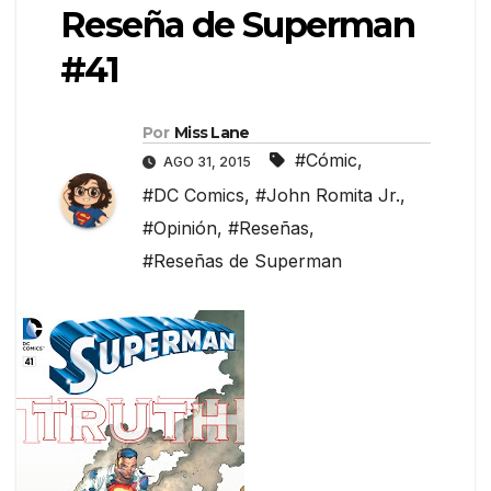
Reseña de Superman
#41
Por
Miss Lane
#Cómic
,
AGO 31, 2015
#DC Comics
,
#John Romita Jr.
,
#Opinión
,
#Reseñas
,
#Reseñas de Superman