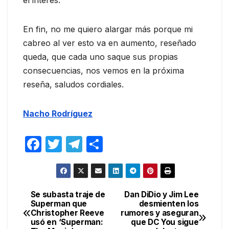
el interés.
En fin, no me quiero alargar más porque mi
cabreo al ver esto va en aumento, reseñado
queda, que cada uno saque sus propias
consecuencias, nos vemos en la próxima
reseña, saludos cordiales.
Nacho Rodríguez
F
T
T
C
a
w
el
o
c
itt
e
m
e
er
gr
p
Se subasta traje de
Dan DiDio y Jim Lee
Navegación
Superman que
desmienten los
b
a
ar
Christopher Reeve
rumores y aseguran
de
o
m
tir
usó en ‘Superman:
que DC You sigue