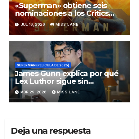
«Superman» obtiene seis
nominaciones a los Critics
Choice Super Awards
JUL 16, 2026
MISS LANE
SUPERMAN (PELÍCULA DE 2025)
James Gunn explica por qué
Lex Luthor sigue sin
descubrir la identidad secreta
ABR 29, 2026
MISS LANE
de Superman
Deja una respuesta