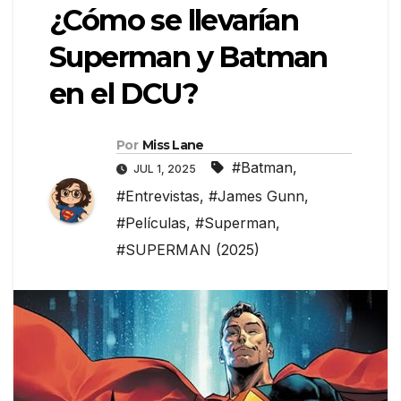
¿Cómo se llevarían
Superman y Batman
en el DCU?
Por
Miss Lane
#Batman
,
JUL 1, 2025
#Entrevistas
,
#James Gunn
,
#Películas
,
#Superman
,
#SUPERMAN (2025)