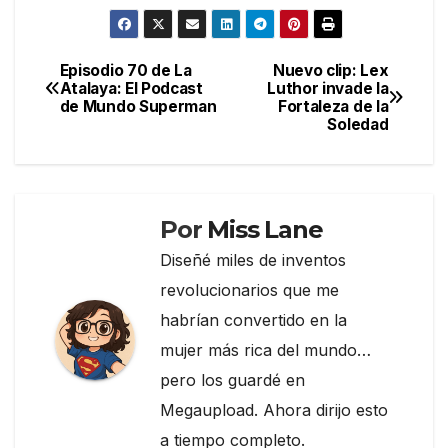
a
w
el
o
c
itt
e
m
e
er
gr
p
Episodio 70 de La
Nuevo clip: Lex
Navegación
Atalaya: El Podcast
Luthor invade la
b
a
ar
de Mundo Superman
Fortaleza de la
de
o
m
tir
Soledad
entradas
o
k
Por
Miss Lane
Diseñé miles de inventos
revolucionarios que me
habrían convertido en la
mujer más rica del mundo…
pero los guardé en
Megaupload. Ahora dirijo esto
a tiempo completo.