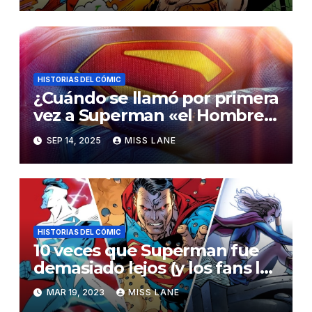
HISTORIAS DEL CÓMIC
¿Cuándo se llamó por primera
vez a Superman «el Hombre
del Mañana»?
SEP 14, 2025
MISS LANE
HISTORIAS DEL CÓMIC
10 veces que Superman fue
demasiado lejos (y los fans lo
odiaron)
MAR 19, 2023
MISS LANE