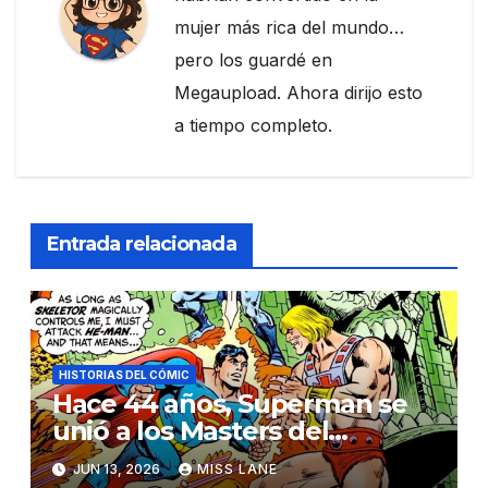
mujer más rica del mundo…
pero los guardé en
Megaupload. Ahora dirijo esto
a tiempo completo.
Entrada relacionada
HISTORIAS DEL CÓMIC
Hace 44 años, Superman se
unió a los Masters del
Universo en un crossover
JUN 13, 2026
MISS LANE
inolvidable