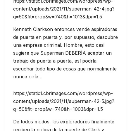
https://static1.cbrimages.com/wordpress/wp-
content/uploads/2021/11/superman-42-4.jpg?
q=50&fit=crop&w=740&h=1013&dpr=1.5
Kenneth Clarkson entonces vende aspiradoras
de puerta en puerta y, por supuesto, descubre
una empresa criminal. Hombre, esto casi
sugiere que Superman DEBERÍA aceptar un
trabajo de puerta a puerta, así podría
escuchar todo tipo de cosas que normalmente
nunca oiría…
https://static1.cbrimages.com/wordpress/wp-
content/uploads/2021/11/superman-42-5.jpg?
q=50&fit=crop&w=740&h=1003&dpr=1.5
De todos modos, los exploradores finalmente
reciben la noticia de la muerte de Clark y