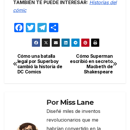
TAMBIÉN TE PUEDE INTERESAR:
Historias del
cómic
F
T
T
C
a
w
el
o
c
itt
e
m
e
er
gr
p
Cómo una batalla
Cómo Superman
Navegación
legal por Superboy
escribió en secreto
b
a
ar
cambió la historia de
Macbeth de
de
o
m
tir
DC Comics
Shakespeare
entradas
o
k
Por
Miss Lane
Diseñé miles de inventos
revolucionarios que me
habrían convertido en la