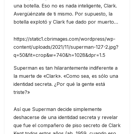
una botella. Eso no es nada inteligente, Clark.
Avergüénzate de ti mismo. Por supuesto, la
botella explotó y Clark fue dado por muerto…
https://static1.cbrimages.com/wordpress/wp-
content/uploads/2021/11/superman-127-2.jpg?
q=50&fit=crop&w=740&h=1028&dpr=1.5
Superman es tan hilarantemente indiferente a
la muerte de «Clark». «Como sea, es sólo una
identidad secreta. ¿Por qué la gente está
triste?»
Así que Superman decide simplemente
deshacerse de una identidad secreta y revelar
que fue el compañero de piso secreto de Clark
Kent todos estos años (ah, 1959, cuando eso