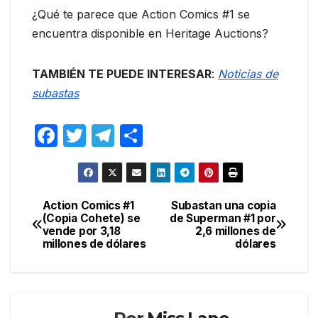
¿Qué te parece que Action Comics #1 se
encuentra disponible en Heritage Auctions?
TAMBIÉN TE PUEDE INTERESAR
:
Noticias de
subastas
F
T
T
C
a
w
el
o
c
itt
e
m
e
er
gr
p
Action Comics #1
Subastan una copia
Navegación
(Copia Cohete) se
de Superman #1 por
b
a
ar
vende por 3,18
2,6 millones de
de
o
m
tir
millones de dólares
dólares
entradas
o
k