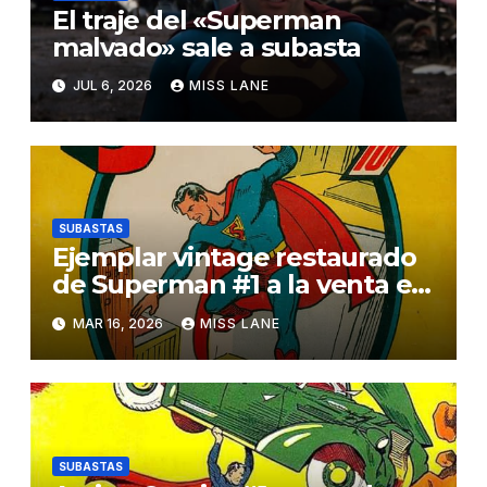
El traje del «Superman
malvado» sale a subasta
JUL 6, 2026
MISS LANE
SUBASTAS
Ejemplar vintage restaurado
de Superman #1 a la venta en
una subasta
MAR 16, 2026
MISS LANE
SUBASTAS