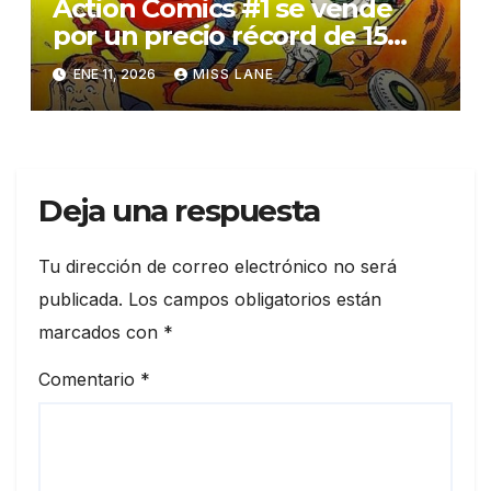
Action Comics #1 se vende
por un precio récord de 15
millones de dólares
ENE 11, 2026
MISS LANE
Deja una respuesta
Tu dirección de correo electrónico no será
publicada.
Los campos obligatorios están
marcados con
*
Comentario
*