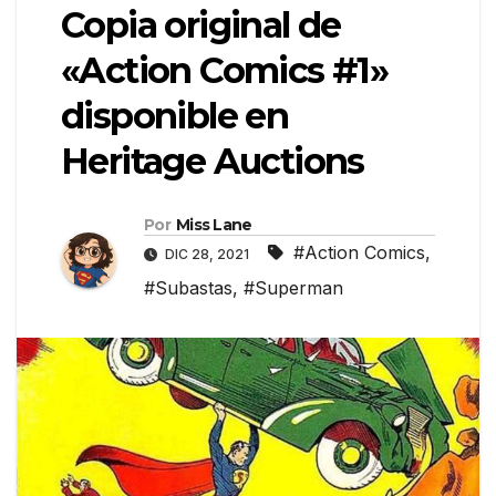
Copia original de
«Action Comics #1»
disponible en
Heritage Auctions
Por
Miss Lane
#Action Comics
,
DIC 28, 2021
#Subastas
,
#Superman