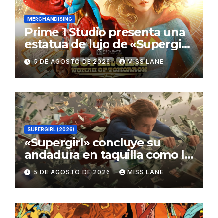
MERCHANDISING
Prime 1 Studio presenta una
estatua de lujo de «Supergirl:
La Mujer del Mañana»
5 DE AGOSTO DE 2026
MISS LANE
SUPERGIRL (2026)
«Supergirl» concluye su
andadura en taquilla como la
película de DC con menor
5 DE AGOSTO DE 2026
MISS LANE
recaudación desde
«Catwoman»