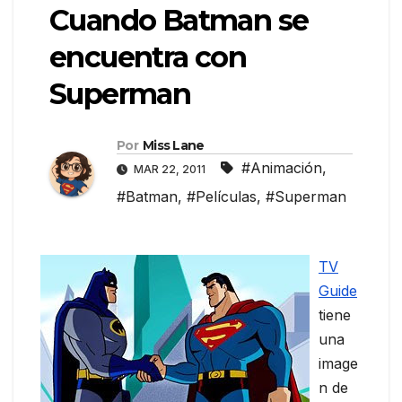
Cuando Batman se
encuentra con
Superman
Por
Miss Lane
#Animación
,
MAR 22, 2011
#Batman
,
#Películas
,
#Superman
TV
Guide
tiene
una
image
n de