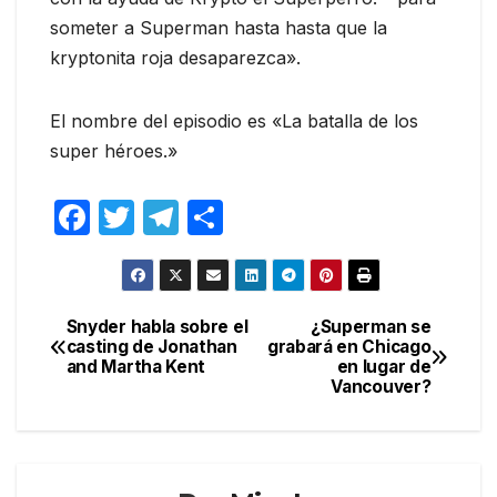
someter a Superman hasta hasta que la
kryptonita roja desaparezca».
El nombre del episodio es «La batalla de los
super héroes.»
F
T
T
C
a
w
el
o
c
itt
e
m
e
er
gr
p
Snyder habla sobre el
¿Superman se
Navegación
casting de Jonathan
grabará en Chicago
b
a
ar
and Martha Kent
en lugar de
de
o
m
tir
Vancouver?
entradas
o
k