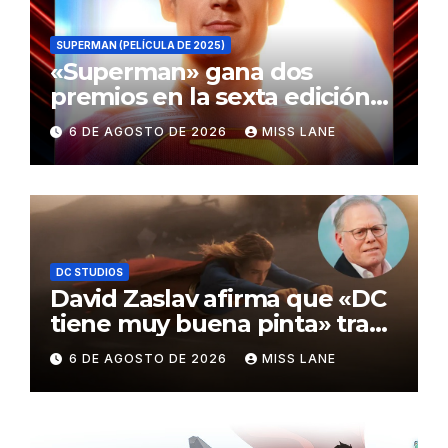
SUPERMAN (PELÍCULA DE 2025)
«Superman» gana dos
premios en la sexta edición
de los Critics Choice Super
6 DE AGOSTO DE 2026
MISS LANE
Awards
DC STUDIOS
David Zaslav afirma que «DC
tiene muy buena pinta» tras
el fracaso de «Supergirl»
6 DE AGOSTO DE 2026
MISS LANE