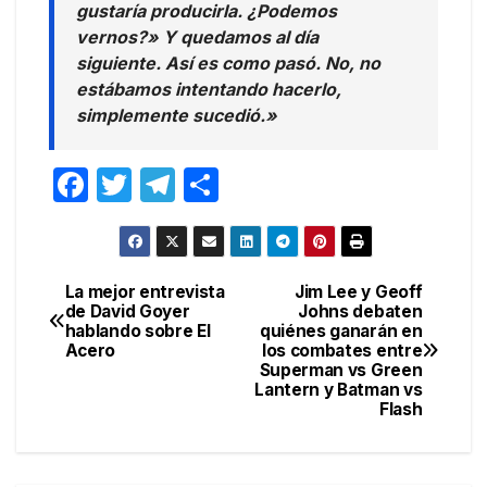
gustaría producirla. ¿Podemos
vernos?» Y quedamos al día
siguiente. Así es como pasó. No, no
estábamos intentando hacerlo,
simplemente sucedió.»
F
T
T
C
a
w
el
o
c
itt
e
m
e
er
gr
p
La mejor entrevista
Jim Lee y Geoff
Navegación
de David Goyer
Johns debaten
b
a
ar
hablando sobre El
quiénes ganarán en
de
o
m
tir
Acero
los combates entre
Superman vs Green
entradas
o
Lantern y Batman vs
Flash
k