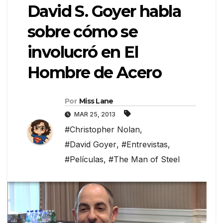
David S. Goyer habla
sobre cómo se
involucró en El
Hombre de Acero
Por
Miss Lane
MAR 25, 2013
#Christopher Nolan
,
#David Goyer
,
#Entrevistas
,
#Películas
,
#The Man of Steel