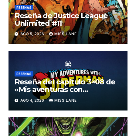
RESEÑAS
Reseña de Justice League
Unlimited #11
AGO 5, 2026
MISS LANE
RESEÑAS
Reseña del capítulo 3×08 de
«Mis aventuras con
Superman»
AGO 4, 2026
MISS LANE