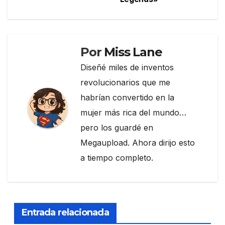
de
o
m
tir
entradas
o
k
Por
Miss Lane
Diseñé miles de inventos
revolucionarios que me
habrían convertido en la
mujer más rica del mundo…
pero los guardé en
Megaupload. Ahora dirijo esto
a tiempo completo.
Entrada relacionada