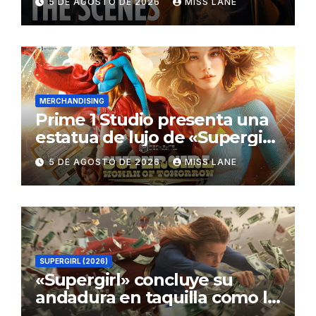
5 DE AGOSTO DE 2026
MISS LANE
MERCHANDISING
Prime 1 Studio presenta una
estatua de lujo de «Supergirl:
La Mujer del Mañana»
5 DE AGOSTO DE 2026
MISS LANE
SUPERGIRL (2026)
«Supergirl» concluye su
andadura en taquilla como la
película de DC con menor