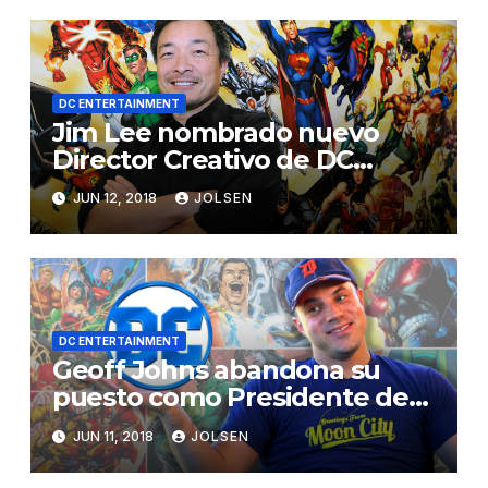
DC ENTERTAINMENT
Jim Lee nombrado nuevo
Director Creativo de DC
ENTERTAINMENT
JUN 12, 2018
JOLSEN
DC ENTERTAINMENT
Geoff Johns abandona su
puesto como Presidente de
DC Films y como Director
JUN 11, 2018
JOLSEN
creativo de WB por un
contrato en exclusiva de