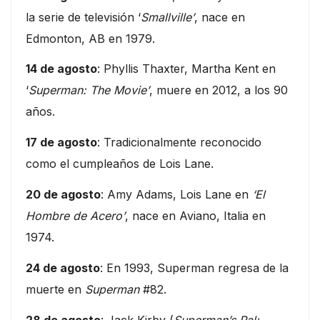
la serie de televisión ‘
Smallville’
, nace en
Edmonton, AB en 1979.
14 de agosto
: Phyllis Thaxter, Martha Kent en
‘
Superman: The Movie’
, muere en 2012, a los 90
años.
17 de agosto
: Tradicionalmente reconocido
como el cumpleaños de Lois Lane.
20 de agosto
: Amy Adams, Lois Lane en
‘El
Hombre de Acero’
, nace en Aviano, Italia en
1974.
24 de agosto
: En 1993, Superman regresa de la
muerte en
Superman
#82.
28 de agosto
: Jack Kirby (
Superman’s Pal: