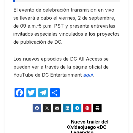
El evento de celebración transmisión en vivo
se llevará a cabo el viernes, 2 de septiembre,
de 09 a.m.-5 p.m. PST y presenta entrevistas
invitados especiales vinculados a los proyectos
de publicación de DC.
Los nuevos episodios de DC All Access se
pueden ver a través de la página oficial de
YouTube de DC Entertainment
aquí
.
F
T
T
C
a
w
el
o
c
itt
e
m
e
er
gr
p
Nuevo tráiler del
Navegación
vídeojuego «DC
b
a
ar
Legends»