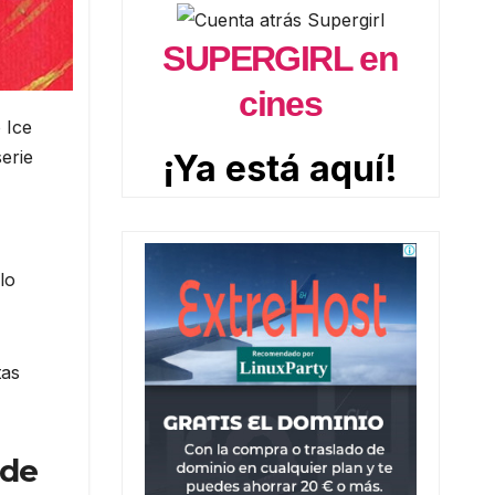
SUPERGIRL en
cines
 Ice
erie
¡Ya está aquí!
lo
tas
 de