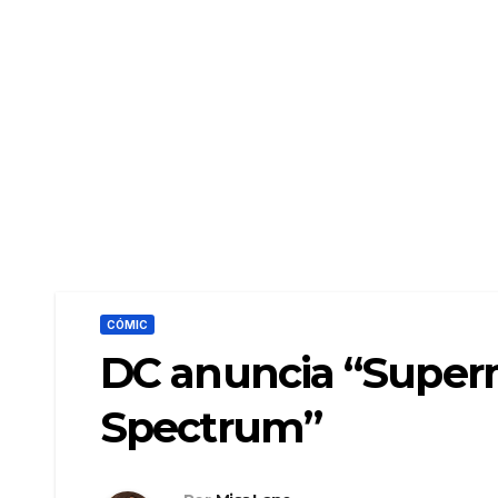
CÓMIC
DC anuncia “Super
Spectrum”