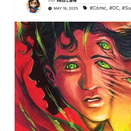
Por
Miss Lane
#Cómic
,
#DC
,
#Su
MAY 19, 2025