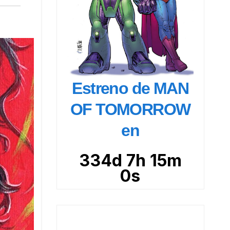
Estreno de MAN
OF TOMORROW
en
334d 7h 14m
59s