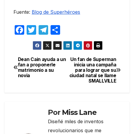
Fuente:
Blog de Superhéroes
F
T
T
C
a
w
el
o
c
itt
e
m
e
er
gr
p
Dean Cain ayuda a un
Un fan de Superman
Navegación
fan a proponerle
inicia una campaña
b
a
ar
matrimonio a su
para lograr que su
de
o
m
tir
novia
ciudad natal se llame
SMALLVILLE
entradas
o
k
Por
Miss Lane
Diseñé miles de inventos
revolucionarios que me