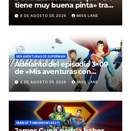
tiene muy buena pinta» tras
el fracaso de «Supergirl»
6 DE AGOSTO DE 2026
MISS LANE
MIS AVENTURAS DE SUPERMAN
Adelanto del episodio 3×09
de «Mis aventuras con
Superman»
6 DE AGOSTO DE 2026
MISS LANE
MAN OF TOMORROW (2027)
James Gunn podría haber