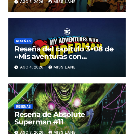
AGO 5, 2026
MISS LANE
RESEÑAS
Reseña del capítulo 3×08 de
«Mis aventuras con
Superman»
AGO 4, 2026
MISS LANE
RESEÑAS
Reseña de Absolute
Superman #11
AGO 3, 2026
MISS LANE