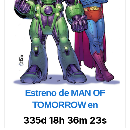
Estreno de MAN OF
TOMORROW en
335d 18h 36m 22s