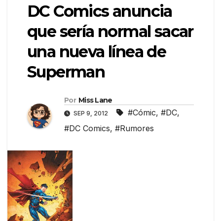
DC Comics anuncia
que sería normal sacar
una nueva línea de
Superman
Por
Miss Lane
#Cómic
,
#DC
,
SEP 9, 2012
#DC Comics
,
#Rumores