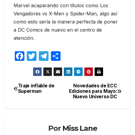
Marvel acaparando con títulos como Los
Vengadores vs X-Men y Spider-Man, algo así
como esto sería la manera perfecta de poner
a DC Comics de nuevo en el centro de
atención.
F
T
T
C
a
w
el
o
c
itt
e
m
e
er
gr
p
Traje inflable de
Novedades de ECC
Navegación
Superman
Ediciones para Mayo:
b
a
ar
Nuevo Universo DC
de
o
m
tir
entradas
o
k
Por
Miss Lane