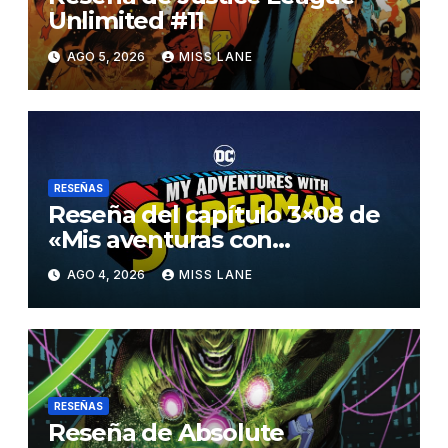
Unlimited #11
AGO 5, 2026
MISS LANE
RESEÑAS
Reseña del capítulo 3×08 de
«Mis aventuras con
Superman»
AGO 4, 2026
MISS LANE
RESEÑAS
Reseña de Absolute