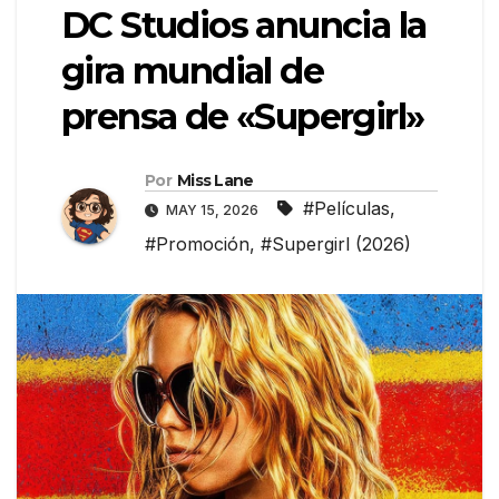
DC Studios anuncia la
gira mundial de
prensa de «Supergirl»
Por
Miss Lane
#Películas
,
MAY 15, 2026
#Promoción
,
#Supergirl (2026)