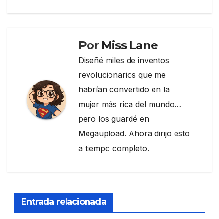
de
o
m
tir
entradas
o
k
Por
Miss Lane
Diseñé miles de inventos
revolucionarios que me
habrían convertido en la
mujer más rica del mundo…
pero los guardé en
Megaupload. Ahora dirijo esto
a tiempo completo.
Entrada relacionada