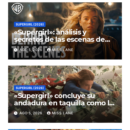
SUPERGIRL (2026)
«Supergirl»: análisis y
secretos de las escenas de
lucha
AGO 5, 2026
MISS LANE
SUPERGIRL (2026)
«Supergirl» concluye su
andadura en taquilla como la
película de DC con menor
AGO 5, 2026
MISS LANE
recaudación desde
«Catwoman»