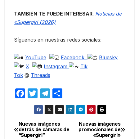
TAMBIÉN TE PUEDE INTERESAR
:
Noticias de
«Supergirl (2026)
Síguenos en nuestras redes sociales:
YouTube
Facebook
Bluesky
X
Instagram
Tik
Tok
@
Threads
F
T
T
C
a
w
el
o
c
itt
e
m
e
er
gr
p
Nuevas imágenes
Nuevas imágenes
Navegación
detrás de cámaras de
promocionales de
b
a
ar
“Supergirl”
«Supergirl»