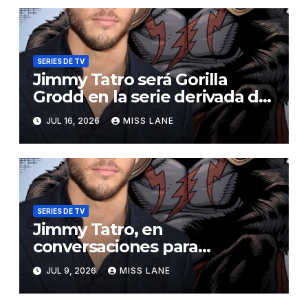
SERIES DE TV
Jimmy Tatro será Gorilla
Grodd en la serie derivada de
DC «DC Crime»
JUL 16, 2026
MISS LANE
SERIES DE TV
Jimmy Tatro, en
conversaciones para
interpretar a Gorilla Grodd en
JUL 9, 2026
MISS LANE
la serie derivada de DC «DC
Crime»