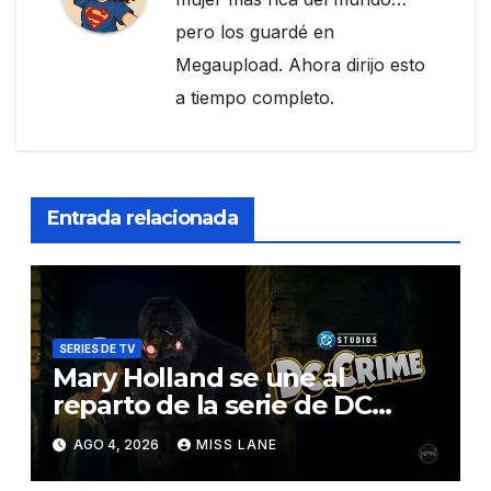
pero los guardé en
Megaupload. Ahora dirijo esto
a tiempo completo.
Entrada relacionada
SERIES DE TV
Mary Holland se une al
reparto de la serie de DC
sobre Jimmy Olsen
AGO 4, 2026
MISS LANE