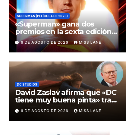
SUPERMAN (PELÍCULA DE 2025)
«Superman» gana dos
premios en la sexta edición
de los Critics Choice Super
6 DE AGOSTO DE 2026
MISS LANE
Awards
DC STUDIOS
David Zaslav afirma que «DC
tiene muy buena pinta» tras
el fracaso de «Supergirl»
6 DE AGOSTO DE 2026
MISS LANE