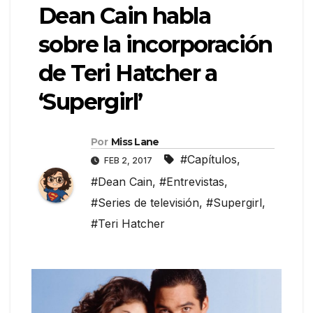
Dean Cain habla
sobre la incorporación
de Teri Hatcher a
‘Supergirl’
Por
Miss Lane
#Capítulos
,
FEB 2, 2017
#Dean Cain
,
#Entrevistas
,
#Series de televisión
,
#Supergirl
,
#Teri Hatcher