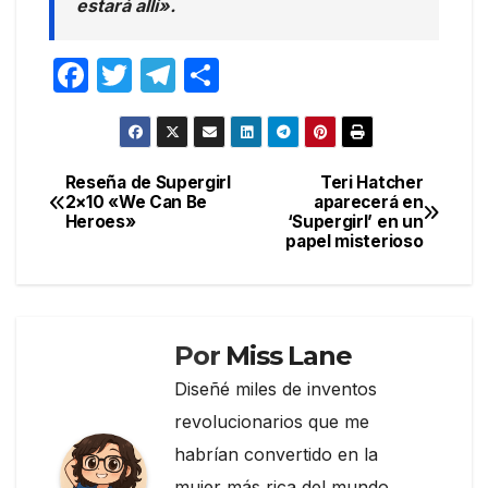
estará allí».
F
T
T
C
a
w
el
o
c
itt
e
m
e
er
gr
p
Reseña de Supergirl
Teri Hatcher
Navegación
2×10 «We Can Be
aparecerá en
b
a
ar
Heroes»
‘Supergirl’ en un
de
o
m
tir
papel misterioso
entradas
o
k
Por
Miss Lane
Diseñé miles de inventos
revolucionarios que me
habrían convertido en la
mujer más rica del mundo…