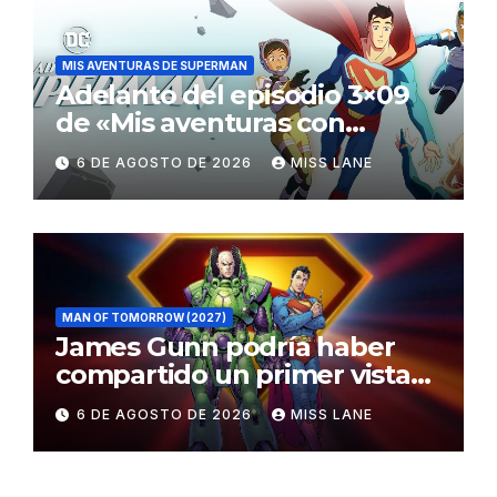
MIS AVENTURAS DE SUPERMAN
Adelanto del episodio 3×09
de «Mis aventuras con
Superman»
6 DE AGOSTO DE 2026
MISS LANE
MAN OF TOMORROW (2027)
James Gunn podría haber
compartido un primer vistazo
al traje de Brainiac
6 DE AGOSTO DE 2026
MISS LANE