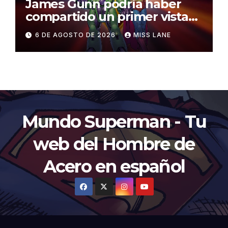
James Gunn podría haber
compartido un primer vistazo
al traje de Brainiac
6 DE AGOSTO DE 2026
MISS LANE
Mundo Superman - Tu
web del Hombre de
Acero en español