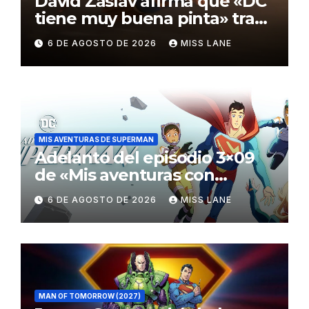
David Zaslav afirma que «DC
tiene muy buena pinta» tras
el fracaso de «Supergirl»
6 DE AGOSTO DE 2026
MISS LANE
MIS AVENTURAS DE SUPERMAN
Adelanto del episodio 3×09
de «Mis aventuras con
Superman»
6 DE AGOSTO DE 2026
MISS LANE
MAN OF TOMORROW (2027)