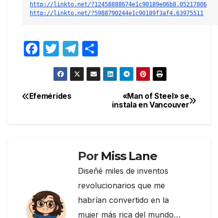
http://linkto.net/?12458888674e1c90189e06b8.05217806
http://linkto.net/?5988790244e1c90189f3af4.63975511
F
T
T
C
a
w
el
o
c
itt
e
m
e
er
gr
p
Efemérides
«Man of Steel» se
Navegación
instala en Vancouver
b
a
ar
de
o
m
tir
entradas
o
k
Por
Miss Lane
Diseñé miles de inventos
revolucionarios que me
habrían convertido en la
mujer más rica del mundo…