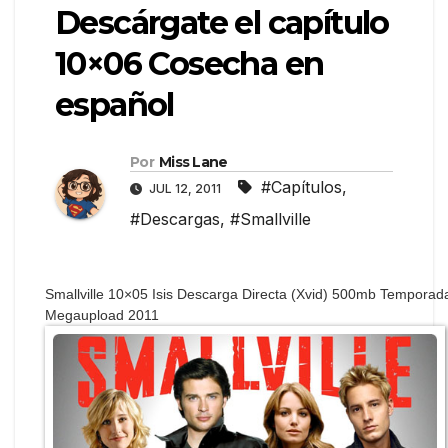
Descárgate el capítulo
10×06 Cosecha en
español
Por
Miss Lane
#Capítulos
,
JUL 12, 2011
#Descargas
,
#Smallville
Smallville 10×05 Isis Descarga Directa (Xvid) 500mb Temporad
Megaupload 2011