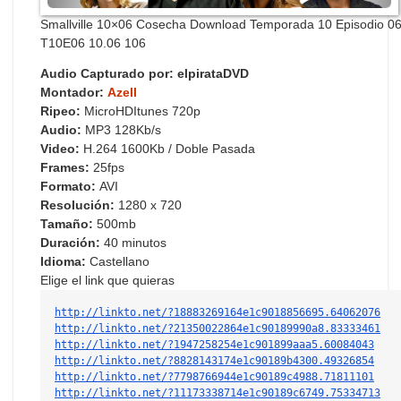
Smallville 10×06 Cosecha Download Temporada 10 Episodio 0
T10E06 10.06 106
Audio Capturado por:
elpirataDVD
Montador:
Azell
Ripeo:
MicroHDItunes 720p
Audio:
MP3 128Kb/s
Video:
H.264 1600Kb / Doble Pasada
Frames:
25fps
Formato:
AVI
Resolución:
1280 x 720
Tamaño:
500mb
Duración:
40 minutos
Idioma:
Castellano
Elige el link que quieras
http://linkto.net/?18883269164e1c9018856695.64062076
http://linkto.net/?21350022864e1c90189990a8.83333461
http://linkto.net/?1947258254e1c901899aaa5.60084043
http://linkto.net/?8828143174e1c90189b4300.49326854
http://linkto.net/?7798766944e1c90189c4988.71811101
http://linkto.net/?11173338714e1c90189c6749.75334713