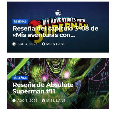
RESEÑAS
Reseña del capítulo 3×08 de
«Mis aventuras con
Superman»
AGO 4, 2026
MISS LANE
RESEÑAS
Reseña de Absolute
Superman #11
AGO 3, 2026
MISS LANE