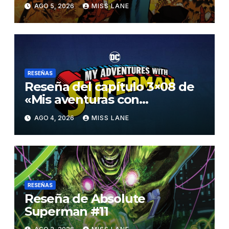
AGO 5, 2026
MISS LANE
RESEÑAS
Reseña del capítulo 3×08 de
«Mis aventuras con
Superman»
AGO 4, 2026
MISS LANE
RESEÑAS
Reseña de Absolute
Superman #11