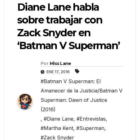
Diane Lane habla
sobre trabajar con
Zack Snyder en
‘Batman V Superman’
Por
Miss Lane
ENE 17, 2016
#Batman V Superman: El
Amanecer de la Justicia/Batman V
Superman: Dawn of Justice
(2016)
,
#Diane Lane
,
#Entrevistas
,
#Martha Kent
,
#Superman
,
#Zack Snyder