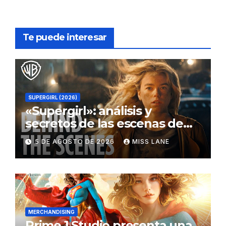
Te puede interesar
SUPERGIRL (2026)
«Supergirl»: análisis y
secretos de las escenas de
lucha
5 DE AGOSTO DE 2026
MISS LANE
MERCHANDISING
Prime 1 Studio presenta una