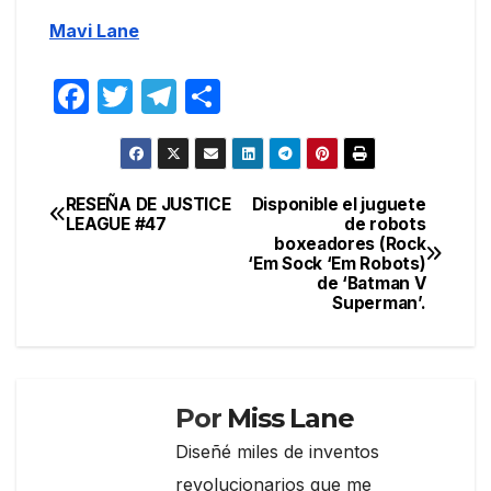
Mavi Lane
F
T
T
C
a
w
el
o
c
itt
e
m
e
er
gr
p
RESEÑA DE JUSTICE
Disponible el juguete
Navegación
LEAGUE #47
de robots
b
a
ar
boxeadores (Rock
de
o
m
tir
‘Em Sock ‘Em Robots)
de ‘Batman V
entradas
o
Superman’.
k
Por
Miss Lane
Diseñé miles de inventos
revolucionarios que me