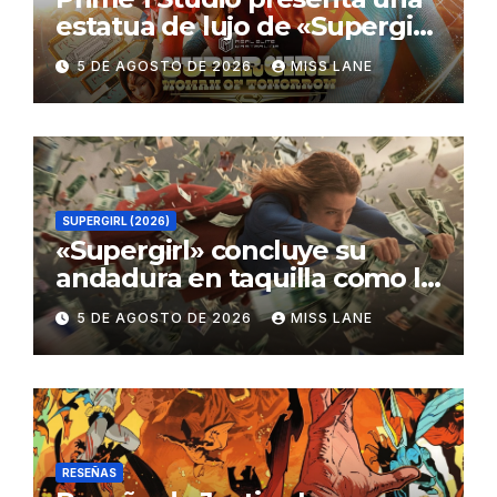
estatua de lujo de «Supergirl:
La Mujer del Mañana»
5 DE AGOSTO DE 2026
MISS LANE
SUPERGIRL (2026)
«Supergirl» concluye su
andadura en taquilla como la
película de DC con menor
5 DE AGOSTO DE 2026
MISS LANE
recaudación desde
«Catwoman»
RESEÑAS