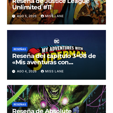
Reseña de Justice League
Unlimited #11
AGO 5, 2026
MISS LANE
RESEÑAS
Reseña del capítulo 3×08 de
«Mis aventuras con
Superman»
AGO 4, 2026
MISS LANE
RESEÑAS
Reseña de Absolute