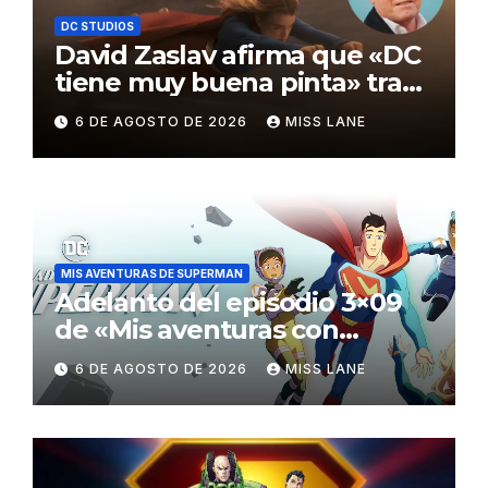
DC STUDIOS
David Zaslav afirma que «DC
tiene muy buena pinta» tras
el fracaso de «Supergirl»
6 DE AGOSTO DE 2026
MISS LANE
MIS AVENTURAS DE SUPERMAN
Adelanto del episodio 3×09
de «Mis aventuras con
Superman»
6 DE AGOSTO DE 2026
MISS LANE