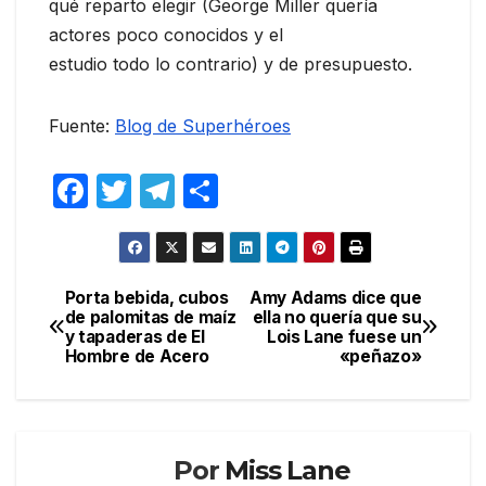
qué reparto elegir (George Miller quería
actores poco conocidos y el
estudio todo lo contrario) y de presupuesto.
Fuente:
Blog de Superhéroes
F
T
T
C
a
w
el
o
c
itt
e
m
e
er
gr
p
Porta bebida, cubos
Amy Adams dice que
Navegación
de palomitas de maíz
ella no quería que su
b
a
ar
y tapaderas de El
Lois Lane fuese un
de
o
m
tir
Hombre de Acero
«peñazo»
entradas
o
k
Por
Miss Lane