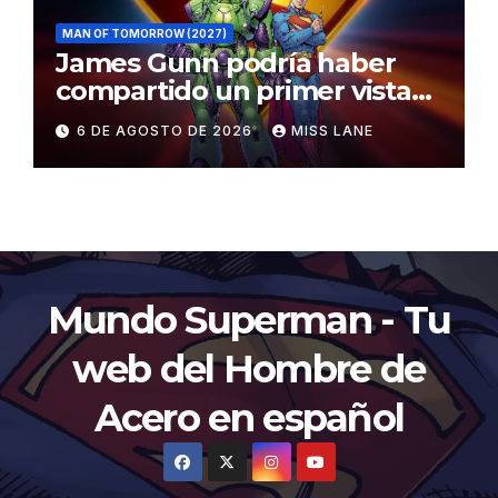
MAN OF TOMORROW (2027)
James Gunn podría haber
compartido un primer vistazo
al traje de Brainiac
6 DE AGOSTO DE 2026
MISS LANE
Mundo Superman - Tu
web del Hombre de
Acero en español