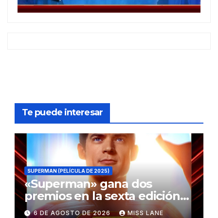
Te puede interesar
SUPERMAN (PELÍCULA DE 2025)
«Superman» gana dos
premios en la sexta edición
de los Critics Choice Super
6 DE AGOSTO DE 2026
MISS LANE