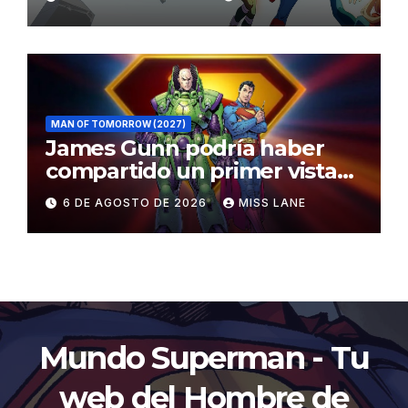
MAN OF TOMORROW (2027)
James Gunn podría haber
compartido un primer vistazo
al traje de Brainiac
6 DE AGOSTO DE 2026
MISS LANE
Mundo Superman - Tu
web del Hombre de