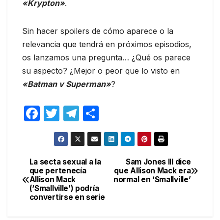
«Krypton»
.
Sin hacer spoilers de cómo aparece o la
relevancia que tendrá en próximos episodios,
os lanzamos una pregunta… ¿Qué os parece
su aspecto? ¿Mejor o peor que lo visto en
«Batman v Superman»
?
F
T
T
C
a
w
el
o
c
itt
e
m
e
er
gr
p
La secta sexual a la
Sam Jones III dice
Navegación
que pertenecía
que Allison Mack era
b
a
ar
Allison Mack
normal en ‘Smallville’
de
o
m
tir
(‘Smallville’) podría
convertirse en serie
entradas
o