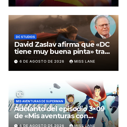
Awards
DC STUDIOS
David Zaslav afirma que «DC
tiene muy buena pinta» tras
el fracaso de «Supergirl»
6 DE AGOSTO DE 2026
MISS LANE
MIS AVENTURAS DE SUPERMAN
Adelanto del episodio 3×09
de «Mis aventuras con
Superman»
6 DE AGOSTO DE 2026
MISS LANE