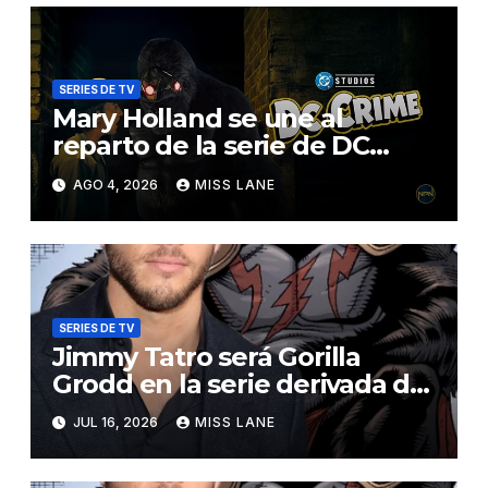
SERIES DE TV
Mary Holland se une al
reparto de la serie de DC
sobre Jimmy Olsen
AGO 4, 2026
MISS LANE
SERIES DE TV
Jimmy Tatro será Gorilla
Grodd en la serie derivada de
DC «DC Crime»
JUL 16, 2026
MISS LANE