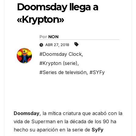
Doomsday llega a
«Krypton»
Por
NON
ABR 27, 2018
#Doomsday Clock
,
#Krypton (serie)
,
#Series de televisión
,
#SYFy
Doomsday
, la mítica criatura que acabó con la
vida de Superman en la década de los 90 ha
hecho su aparición en la serie de
SyFy