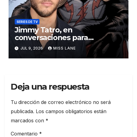
SERIES DE TV
Jimmy Tatro, en
conversaciones para
interpretar a Gorilla Grodd en
JUL 9, 2026
MISS LANE
la serie derivada de DC «DC
Crime»
Deja una respuesta
Tu dirección de correo electrónico no será
publicada.
Los campos obligatorios están
marcados con
*
Comentario
*