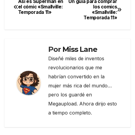
e
er
gr
p
Así es Superman en
Un guía para comprar
Navegación
el cómic «Smallville:
los comics
b
a
ar
Temporada 11»
«Smallville:
de
o
m
tir
Temporada 11»
entradas
o
k
Por
Miss Lane
Diseñé miles de inventos
revolucionarios que me
habrían convertido en la
mujer más rica del mundo…
pero los guardé en
Megaupload. Ahora dirijo esto
a tiempo completo.