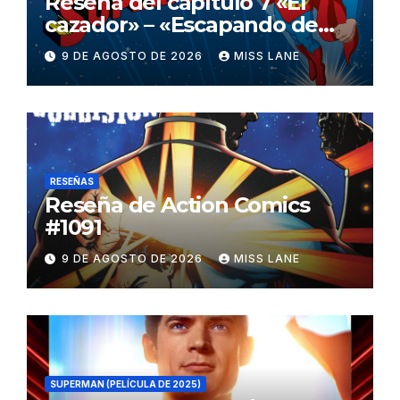
Reseña del capítulo 7 «El
cazador» – «Escapando de
casa» de «Superman»
9 DE AGOSTO DE 2026
MISS LANE
RESEÑAS
Reseña de Action Comics
#1091
9 DE AGOSTO DE 2026
MISS LANE
SUPERMAN (PELÍCULA DE 2025)