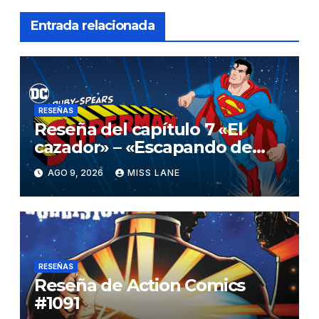
Entrada relacionada
RESEÑAS
Reseña del capítulo 7 «El
cazador» – «Escapando de
casa» de «Superman»
AGO 9, 2026
MISS LANE
RESEÑAS
Reseña de Action Comics
#1091