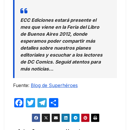
ECC Ediciones estará presente el
mes que viene en la Feria del Libro
de Buenos Aires 2012, donde
esperamos poder compartir más
detalles sobre nuestros planes
editoriales y escuchar a los lectores
de DC Comics. Seguid atentos para
más noticias…
Fuente:
Blog de Superhéroes
F
T
T
C
a
w
el
o
c
itt
e
m