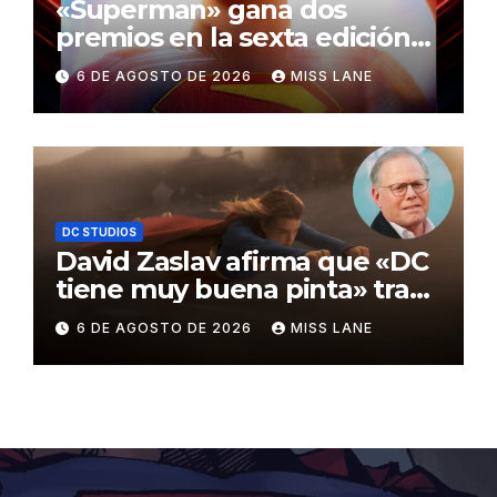
«Superman» gana dos
premios en la sexta edición
de los Critics Choice Super
6 DE AGOSTO DE 2026
MISS LANE
Awards
DC STUDIOS
David Zaslav afirma que «DC
tiene muy buena pinta» tras
el fracaso de «Supergirl»
6 DE AGOSTO DE 2026
MISS LANE