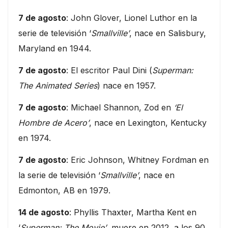
7 de agosto
: John Glover, Lionel Luthor en la
serie de televisión ‘
Smallville’
, nace en Salisbury,
Maryland en 1944.
7 de agosto
: El escritor Paul Dini (
Superman:
The Animated Series
) nace en 1957.
7 de agosto
: Michael Shannon, Zod en
‘El
Hombre de Acero’
, nace en Lexington, Kentucky
en 1974.
7 de agosto
: Eric Johnson, Whitney Fordman en
la serie de televisión ‘
Smallville’
, nace en
Edmonton, AB en 1979.
14 de agosto
: Phyllis Thaxter, Martha Kent en
‘
Superman: The Movie’
, muere en 2012, a los 90