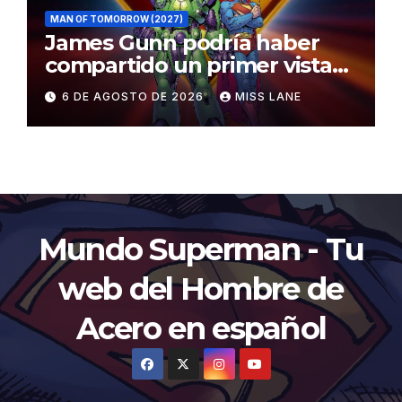
MAN OF TOMORROW (2027)
James Gunn podría haber
compartido un primer vistazo
al traje de Brainiac
6 DE AGOSTO DE 2026
MISS LANE
Mundo Superman - Tu
web del Hombre de
Acero en español