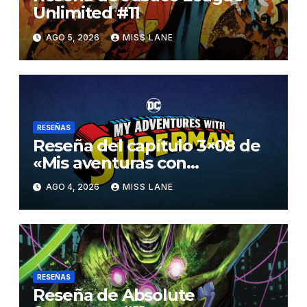
Unlimited #11
AGO 5, 2026
MISS LANE
RESEÑAS
Reseña del capítulo 3×08 de
«Mis aventuras con
Superman»
AGO 4, 2026
MISS LANE
RESEÑAS
Reseña de Absolute