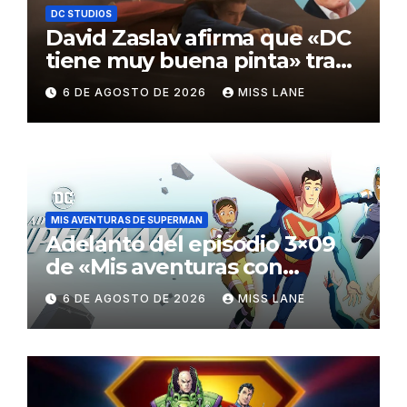
DC STUDIOS
David Zaslav afirma que «DC
tiene muy buena pinta» tras
el fracaso de «Supergirl»
6 DE AGOSTO DE 2026
MISS LANE
MIS AVENTURAS DE SUPERMAN
Adelanto del episodio 3×09
de «Mis aventuras con
Superman»
6 DE AGOSTO DE 2026
MISS LANE