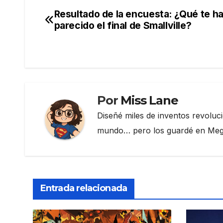
e
er
gr
p
Resultado de la encuesta: ¿Qué te h
Navegación
b
a
ar
parecido el final de Smallville?
de
o
m
tir
o
entradas
k
Por
Miss Lane
Diseñé miles de inventos revoluc
mundo… pero los guardé en Megau
Entrada relacionada