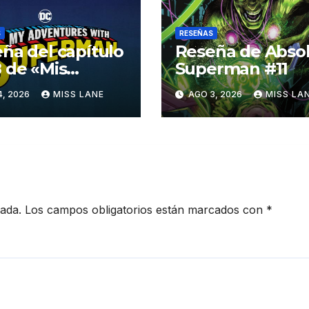
S
RESEÑAS
ña del capítulo
Reseña de Abso
 de «Mis
Superman #11
turas con
4, 2026
MISS LANE
AGO 3, 2026
MISS LA
erman»
cada.
Los campos obligatorios están marcados con
*