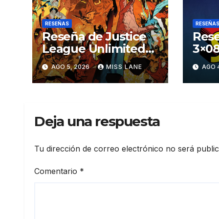
RESEÑAS
RESEÑA
Reseña de Justice
Rese
League Unlimited
3×08
#11
aven
AGO 5, 2026
MISS LANE
AGO 
Sup
Deja una respuesta
Tu dirección de correo electrónico no será publi
Comentario
*