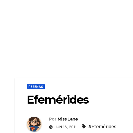
RESEÑAS
Efemérides
Por
Miss Lane
#Efemérides
JUN 16, 2011