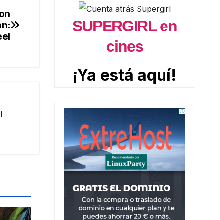
ron
SUPERGIRL en
an:
eel
cines
¡Ya está aquí!
l