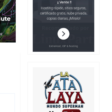
lute
NE