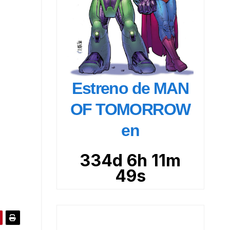
Estreno de MAN
OF TOMORROW
en
334d 6h 11m
48s