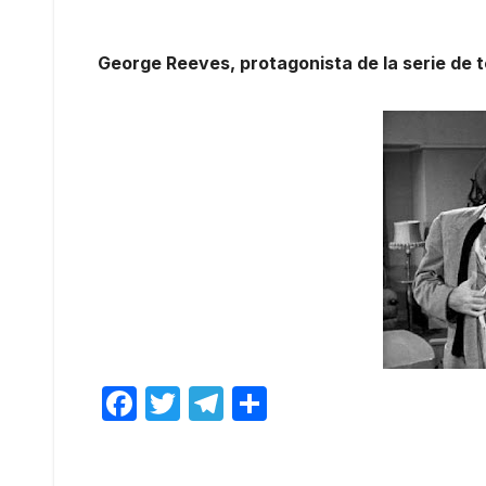
George Reeves, protagonista de la serie de t
F
T
T
C
a
w
el
o
c
itt
e
m