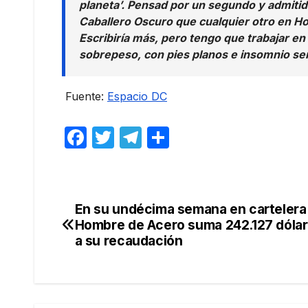
planeta’. Pensad por un segundo y admitid 
Caballero Oscuro que cualquier otro en 
Escribiría más, pero tengo que trabajar e
sobrepeso, con pies planos e insomnio serí
Fuente:
Espacio DC
F
T
T
C
a
w
el
o
c
itt
e
m
e
er
gr
p
En su undécima semana en cartelera 
Navegación
b
a
ar
Hombre de Acero suma 242.127 dóla
de
a su recaudación
o
m
tir
o
entradas
k