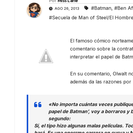
Por
Miss Lane
#Batman
,
#Ben Af
AGO 26, 2013
#Secuela de Man of Steel/El Hombr
El famoso cómico norteam
comentario sobre la contra
interpretar el papel de Bat
En su comentario, Olwalt no 
además da las razones por l
«No importa cuántas veces publiquéi
papel de Batman’, voy a borraros y
segundo:
Sí, el tipo hizo algunas malas películas. T
hará. Es una enorrme carrera en curva y N