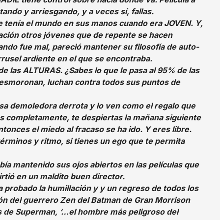
tando y arriesgando, y a veces sí, fallas.
e tenía el mundo en sus manos cuando era JOVEN. Y,
ación otros jóvenes que de repente se hacen
ando fue mal, pareció mantener su filosofía de auto-
arrusel ardiente en el que se encontraba.
e las ALTURAS. ¿Sabes lo que le pasa al 95% de las
desmoronan, luchan contra todos sus puntos de
a demoledora derrota y lo ven como el regalo que
llas completamente, te despiertas la mañana siguiente
onces el miedo al fracaso se ha ido. Y eres libre.
érminos y ritmo, si tienes un ego que te permita
bía mantenido sus ojos abiertos en las películas que
rtió en un maldito buen director.
 probado la humillación y y un regreso de todos los
ión del guerrero Zen del Batman de Gran Morrison
s de Superman, ‘…el hombre más peligroso del