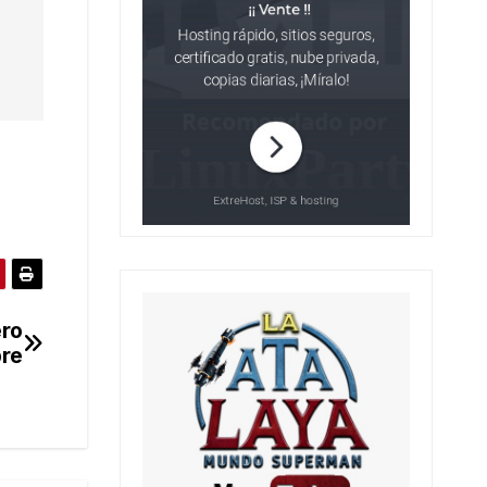
ero
bre