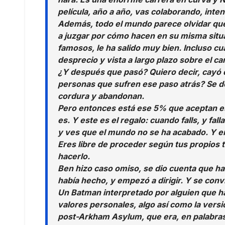
película, año a año, vas colaborando, inten
Además, todo el mundo parece olvidar qu
a juzgar por cómo hacen en su misma situ
famosos, le ha salido muy bien. Incluso cu
desprecio y vista a largo plazo sobre el c
¿Y después que pasó? Quiero decir, cayó d
personas que sufren ese paso atrás? Se 
cordura y abandonan.
Pero entonces está ese 5% que aceptan es
es. Y este es el regalo: cuando falls, y fa
y ves que el mundo no se ha acabado. Y ent
Eres libre de proceder según tus propios t
hacerlo.
Ben hizo caso omiso, se dio cuenta que ha
había hecho, y empezó a dirigir. Y se convi
Un Batman interpretado por alguien que ha
valores personales, algo así como la vers
post-Arkham Asylum, que era, en palabra