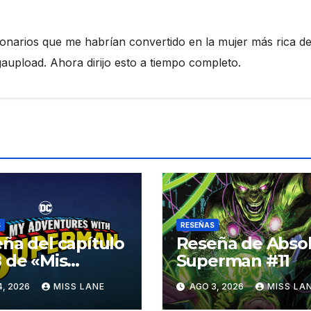
ionarios que me habrían convertido en la mujer más rica de
pload. Ahora dirijo esto a tiempo completo.
S
RESEÑAS
ña del capítulo
Reseña de Abso
 de «Mis
Superman #11
turas con
4, 2026
MISS LANE
AGO 3, 2026
MISS LA
erman»