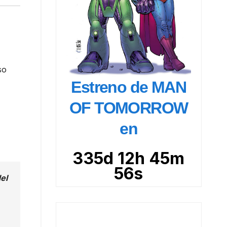
so
Estreno de MAN
OF TOMORROW
en
335d 12h 45m
55s
el