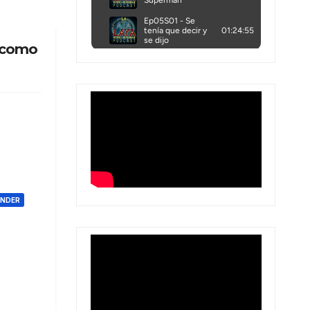
k como
ONDER