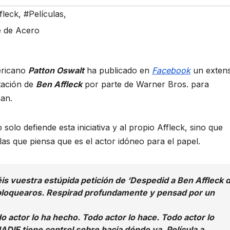
fleck
,
#Películas
,
e de Acero
ericano
Patton Oswalt
ha publicado en
Facebook
un exten
tación de
Ben Affleck
por parte de Warner Bros. para
man.
solo defiende esta iniciativa y al propio Affleck, sino que
as que piensa que es el actor idóneo para el papel.
s vuestra estúpida petición de ‘Despedid a Ben Affleck d
 bloquearos. Respirad profundamente y pensad por un
odo actor lo ha hecho. Todo actor lo hace. Todo actor lo
ADIE tiene control sobre hacia dónde va. Película a