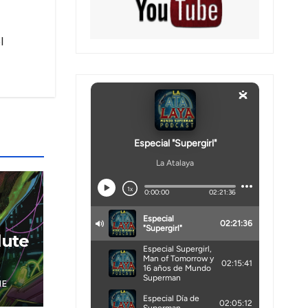
l
lute
NE