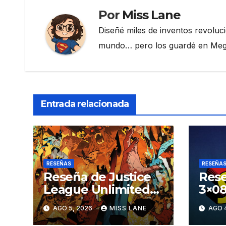
Por
Miss Lane
Diseñé miles de inventos revoluc
mundo… pero los guardé en Megau
Entrada relacionada
RESEÑAS
RESEÑA
Reseña de Justice
Rese
League Unlimited
3×08
#11
aven
AGO 5, 2026
MISS LANE
AGO 
Sup