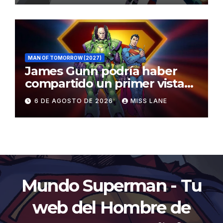
MAN OF TOMORROW (2027)
James Gunn podría haber
compartido un primer vistazo
al traje de Brainiac
6 DE AGOSTO DE 2026
MISS LANE
Mundo Superman - Tu
web del Hombre de