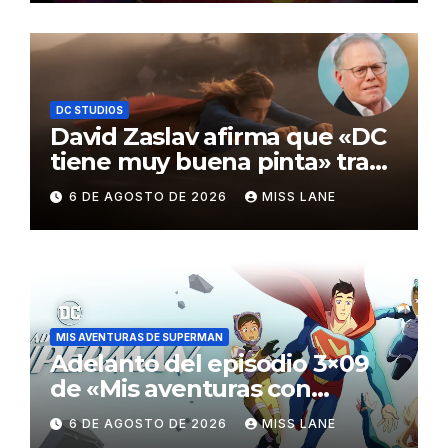
DC STUDIOS
David Zaslav afirma que «DC
tiene muy buena pinta» tras
el fracaso de «Supergirl»
6 DE AGOSTO DE 2026
MISS LANE
MIS AVENTURAS DE SUPERMAN
Adelanto del episodio 3×09
de «Mis aventuras con
Superman»
6 DE AGOSTO DE 2026
MISS LANE