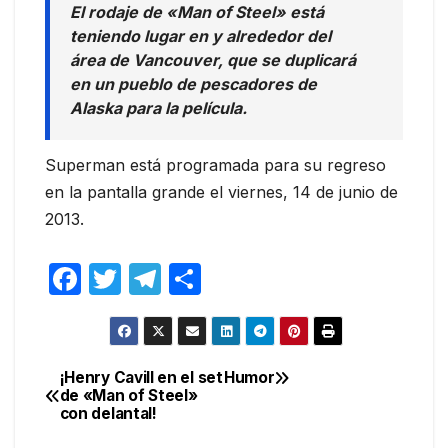
El rodaje de «Man of Steel» está
teniendo lugar en y alrededor del
área de Vancouver, que se duplicará
en un pueblo de pescadores de
Alaska para la película.
Superman está programada para su regreso
en la pantalla grande el viernes, 14 de junio de
2013.
F
T
T
C
a
w
el
o
c
itt
e
m
e
er
gr
p
¡Henry Cavill en el set
Humor
Navegación
de «Man of Steel»
b
a
ar
con delantal!
de
o
m
tir