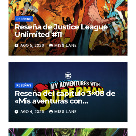
RESEÑAS
Reseña de Justice League
Unlimited #11
AGO 5, 2026
MISS LANE
RESEÑAS
Reseña del capítulo 3×08 de
«Mis aventuras con
Superman»
AGO 4, 2026
MISS LANE