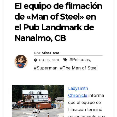
El equipo de filmación
de «Man of Steel» en
el Pub Landmark de
Nanaimo, CB
Por
Miss Lane
#Películas
,
OCT 12, 2011
#Superman
,
#The Man of Steel
Ladysmith
Chronicle
informa
que el equipo de
filmación terminó
recientemente una