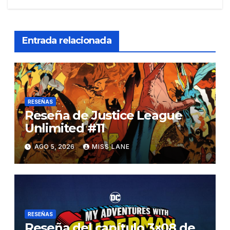
Entrada relacionada
RESEÑAS
Reseña de Justice League
Unlimited #11
AGO 5, 2026
MISS LANE
RESEÑAS
Reseña del capítulo 3×08 de