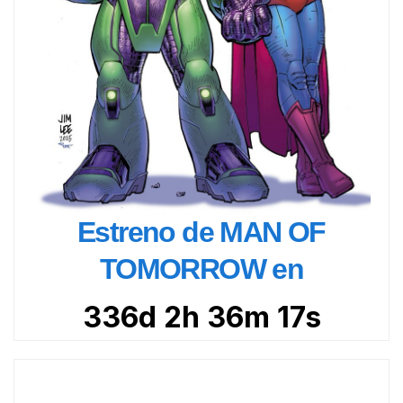
Estreno de MAN OF
TOMORROW en
336d 2h 36m 16s