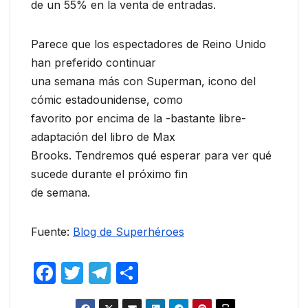
de un 55% en la venta de entradas.
Parece que los espectadores de Reino Unido
han preferido continuar
una semana más con Superman, icono del
cómic estadounidense, como
favorito por encima de la -bastante libre-
adaptación del libro de Max
Brooks. Tendremos qué esperar para ver qué
sucede durante el próximo fin
de semana.
Fuente:
Blog de Superhéroes
F
T
T
C
a
w
el
o