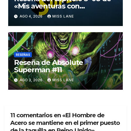
«Mis aventuras con
Superman»
AGO 4, 2026
MISS LANE
RESEÑAS
Reseña de Absolute
Superman #11
AGO 3, 2026
MISS LANE
11 comentarios en «El Hombre de
Acero se mantiene en el primer puesto
de la taquilla en Reino Unido»