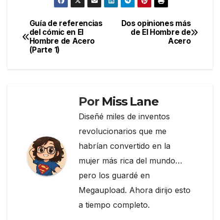
c
itt
e
m
e
er
gr
p
Guía de referencias
Dos opiniones más
Navegación
del cómic en El
de El Hombre de
b
a
ar
Hombre de Acero
Acero
de
o
m
tir
(Parte 1)
entradas
o
k
Por
Miss Lane
Diseñé miles de inventos
revolucionarios que me
habrían convertido en la
mujer más rica del mundo…
pero los guardé en
Megaupload. Ahora dirijo esto
a tiempo completo.