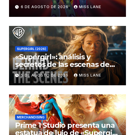
al traje de Brainiac
6 DE AGOSTO DE 2026
MISS LANE
SUPERGIRL (2026)
«Supergirl»: análisis y
secretos de las escenas de
lucha
5 DE AGOSTO DE 2026
MISS LANE
MERCHANDISING
Prime 1 Studio presenta una
estatua de lujo de «Supergirl: