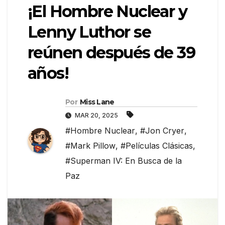
¡El Hombre Nuclear y
Lenny Luthor se
reúnen después de 39
años!
Por
Miss Lane
MAR 20, 2025
#Hombre Nuclear
,
#Jon Cryer
,
#Mark Pillow
,
#Películas Clásicas
,
#Superman IV: En Busca de la
Paz