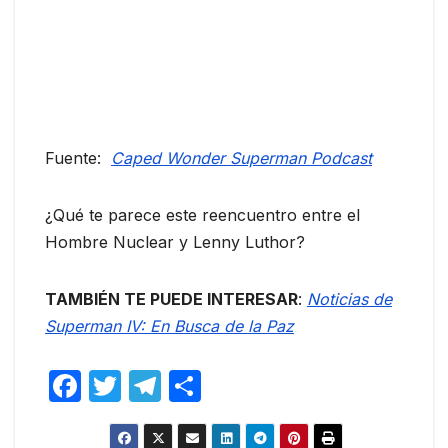
Fuente:
Caped Wonder Superman Podcast
¿Qué te parece este reencuentro entre el
Hombre Nuclear y Lenny Luthor?
TAMBIÉN TE PUEDE INTERESAR
:
Noticias de
Superman IV: En Busca de la Paz
F
T
T
C
a
w
el
o