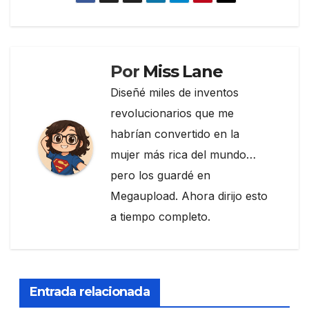
c
itt
e
m
e
er
gr
p
b
a
ar
o
m
tir
Por
Miss Lane
o
Diseñé miles de inventos
k
revolucionarios que me
habrían convertido en la
mujer más rica del mundo…
pero los guardé en
Megaupload. Ahora dirijo esto
a tiempo completo.
Entrada relacionada