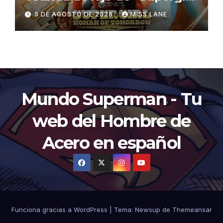
La Mujer del Mañana»
5 DE AGOSTO DE 2026
MISS LANE
Mundo Superman - Tu
web del Hombre de
Acero en español
Funciona gracias a WordPress
|
Tema:
Newsup
de
Themeansar