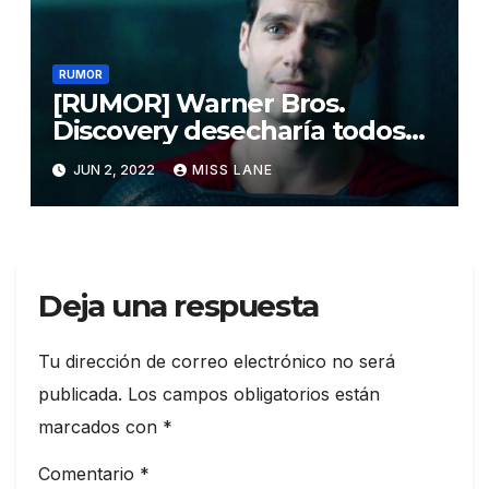
RUMOR
[RUMOR] Warner Bros.
Discovery desecharía todos
los proyectos de Superman
JUN 2, 2022
MISS LANE
para traer de vuelta a Henry
Cavill
Deja una respuesta
Tu dirección de correo electrónico no será
publicada.
Los campos obligatorios están
marcados con
*
Comentario
*