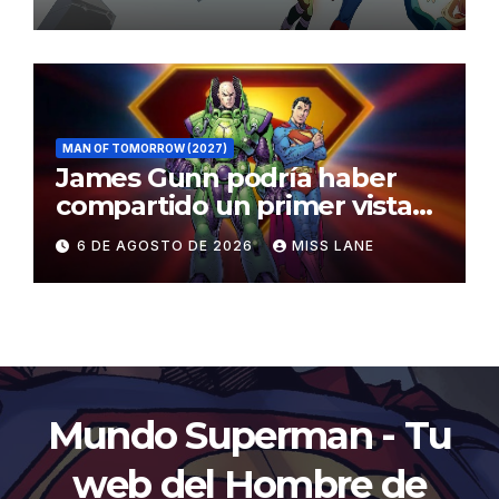
MAN OF TOMORROW (2027)
James Gunn podría haber
compartido un primer vistazo
al traje de Brainiac
6 DE AGOSTO DE 2026
MISS LANE
Mundo Superman - Tu
web del Hombre de