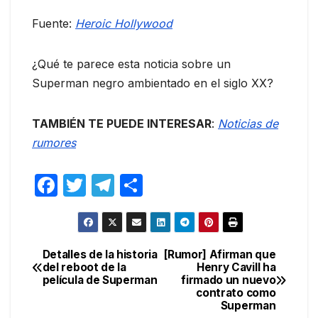
Fuente:
Heroic Hollywood
¿Qué te parece esta noticia sobre un
Superman negro ambientado en el siglo XX?
TAMBIÉN TE PUEDE INTERESAR
:
Noticias de
rumores
F
T
T
C
a
w
el
o
c
itt
e
m
e
er
gr
p
Detalles de la historia
[Rumor] Afirman que
Navegación
del reboot de la
Henry Cavill ha
b
a
ar
película de Superman
firmado un nuevo
de
o
m
tir
contrato como
Superman