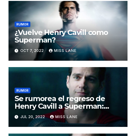
RUMOR
¿Vuelve Henry Cavill como
Superman?
OCT 7, 2022
MISS LANE
RUMOR
Se rumorea el regreso de
Henry Cavill a Superman:
¿Anuncio oficial esta
JUL 20, 2022
MISS LANE
semana?