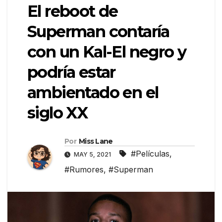
El reboot de
Superman contaría
con un Kal-El negro y
podría estar
ambientado en el
siglo XX
Por
Miss Lane
#Películas
,
MAY 5, 2021
#Rumores
,
#Superman