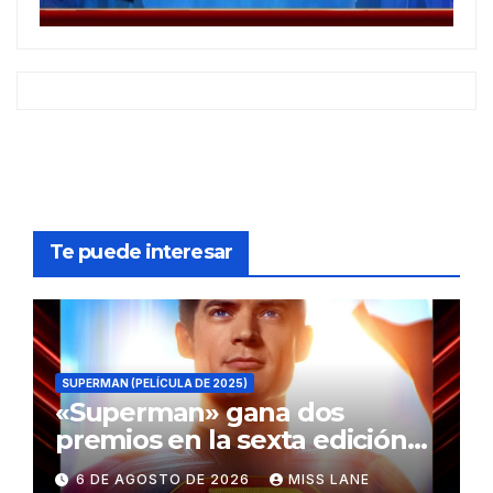
Te puede interesar
SUPERMAN (PELÍCULA DE 2025)
«Superman» gana dos
premios en la sexta edición
de los Critics Choice Super
6 DE AGOSTO DE 2026
MISS LANE