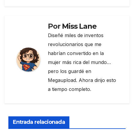
entradas
o
k
Por
Miss Lane
Diseñé miles de inventos
revolucionarios que me
habrían convertido en la
mujer más rica del mundo…
pero los guardé en
Megaupload. Ahora dirijo esto
a tiempo completo.
Entrada relacionada