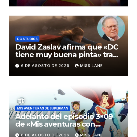
Awards
DC STUDIOS
David Zaslav afirma que «DC
tiene muy buena pinta» tras
el fracaso de «Supergirl»
6 DE AGOSTO DE 2026
MISS LANE
MIS AVENTURAS DE SUPERMAN
Adelanto del episodio 3×09
de «Mis aventuras con
Superman»
6 DE AGOSTO DE 2026
MISS LANE