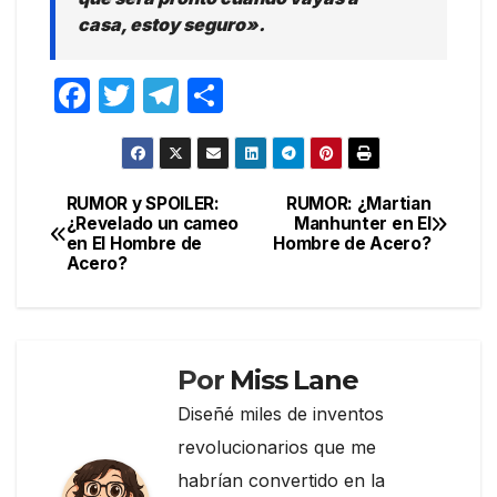
casa, estoy seguro».
F
T
T
C
a
w
el
o
c
itt
e
m
e
er
gr
p
RUMOR y SPOILER:
RUMOR: ¿Martian
Navegación
¿Revelado un cameo
Manhunter en El
b
a
ar
en El Hombre de
Hombre de Acero?
de
o
m
tir
Acero?
entradas
o
k
Por
Miss Lane
Diseñé miles de inventos
revolucionarios que me
habrían convertido en la