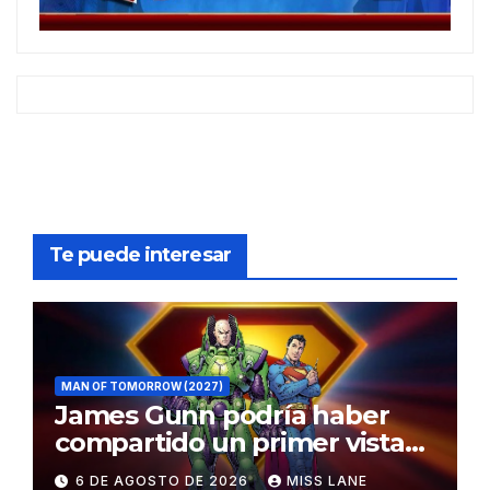
Te puede interesar
MAN OF TOMORROW (2027)
James Gunn podría haber
compartido un primer vistazo
al traje de Brainiac
6 DE AGOSTO DE 2026
MISS LANE