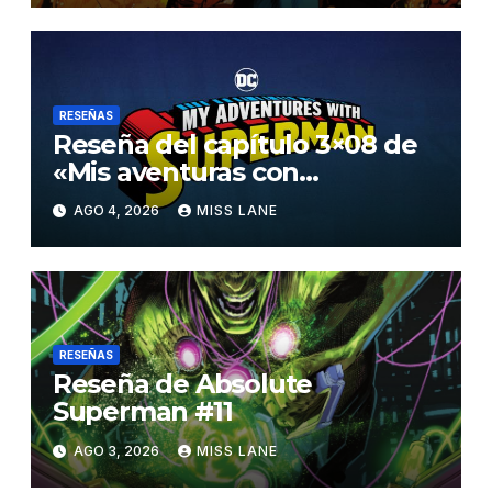
RESEÑAS
Reseña del capítulo 3×08 de
«Mis aventuras con
Superman»
AGO 4, 2026
MISS LANE
RESEÑAS
Reseña de Absolute
Superman #11
AGO 3, 2026
MISS LANE