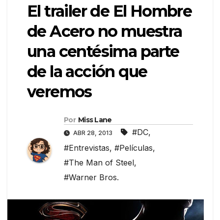
El trailer de El Hombre
de Acero no muestra
una centésima parte
de la acción que
veremos
Por
Miss Lane
#DC
,
ABR 28, 2013
#Entrevistas
,
#Películas
,
#The Man of Steel
,
#Warner Bros.