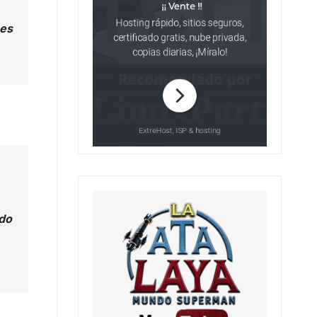
 es
ado