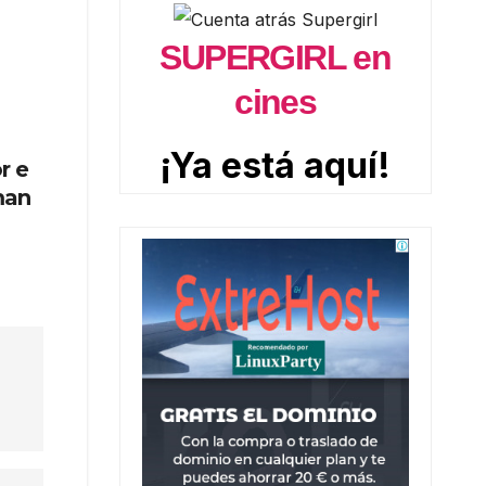
SUPERGIRL en
cines
¡Ya está aquí!
r e
man