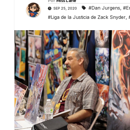
Por
Miss Lane
#Dan Jurgens
,
#En
SEP 25, 2020
#Liga de la Justicia de Zack Snyder
,