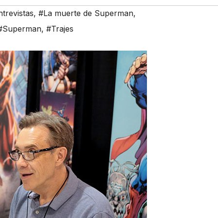
trevistas
,
#La muerte de Superman
,
#Superman
,
#Trajes