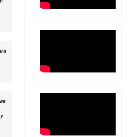
e
ara
tas
e
 y