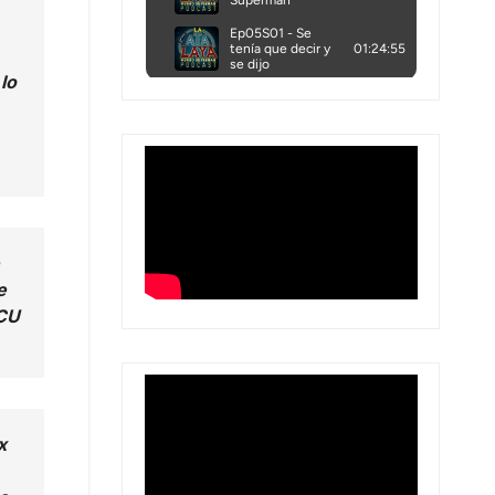
lo
e
DCU
x