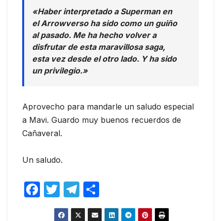
«Haber interpretado a Superman en
el Arrowverso ha sido como un guiño
al pasado. Me ha hecho volver a
disfrutar de esta maravillosa saga,
esta vez desde el otro lado. Y ha sido
un privilegio.»
Aprovecho para mandarle un saludo especial
a Mavi. Guardo muy buenos recuerdos de
Cañaveral.
Un saludo.
F
T
T
C
a
w
el
o
c
itt
e
m