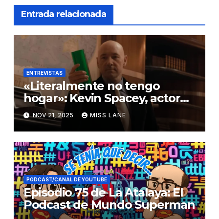
Entrada relacionada
ENTREVISTAS
«Literalmente no tengo
hogar»: Kevin Spacey, actor
de «Superman Returns»,
NOV 21, 2025
MISS LANE
afirma que se encuentra sin
hogar
PODCAST/CANAL DE YOUTUBE
Episodio 75 de La Atalaya: El
Podcast de Mundo Superman