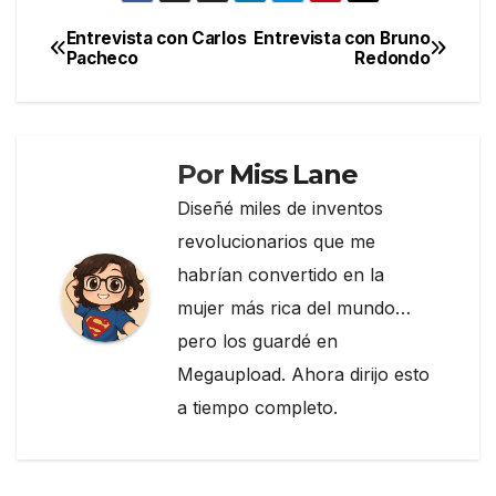
e
er
gr
p
Entrevista con Carlos
Entrevista con Bruno
Navegación
Pacheco
Redondo
b
a
ar
de
o
m
tir
entradas
o
k
Por
Miss Lane
Diseñé miles de inventos
revolucionarios que me
habrían convertido en la
mujer más rica del mundo…
pero los guardé en
Megaupload. Ahora dirijo esto
a tiempo completo.