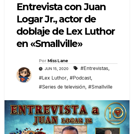
Entrevista con Juan
Logar Jr., actor de
doblaje de Lex Luthor
en «Smallville»
Por
Miss Lane
#Entrevistas
,
JUN 15, 2020
#Lex Luthor
,
#Podcast
,
#Series de televisión
,
#Smallville