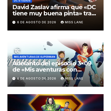
DC STUDIOS
David Zaslav afirma que «DC
tiene muy buena pinta» tras
el fracaso de «Supergirl»
6 DE AGOSTO DE 2026
MISS LANE
MIS AVENTURAS DE SUPERMAN
Adelanto del episodio 3×09
de «Mis aventuras con
Superman»
6 DE AGOSTO DE 2026
MISS LANE