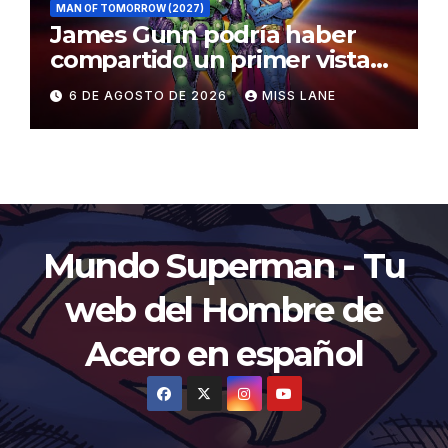
MAN OF TOMORROW (2027)
James Gunn podría haber
compartido un primer vistazo
al traje de Brainiac
6 DE AGOSTO DE 2026
MISS LANE
Mundo Superman - Tu
web del Hombre de
Acero en español