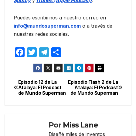
Spotify
y
iTunes (Apple Podcast)
.
Puedes escribirnos a nuestro correo en
info@mundosuperman.com
o a través de
nuestras redes sociales.
F
T
T
C
a
w
el
o
c
itt
e
m
e
er
gr
p
Episodio 12 de La
Episodio Flash 2 de La
Navegación
Atalaya: El Podcast
Atalaya: El Podcast
b
a
ar
de Mundo Superman
de Mundo Superman
de
o
m
tir
entradas
o
k
Por
Miss Lane
Diseñé miles de inventos