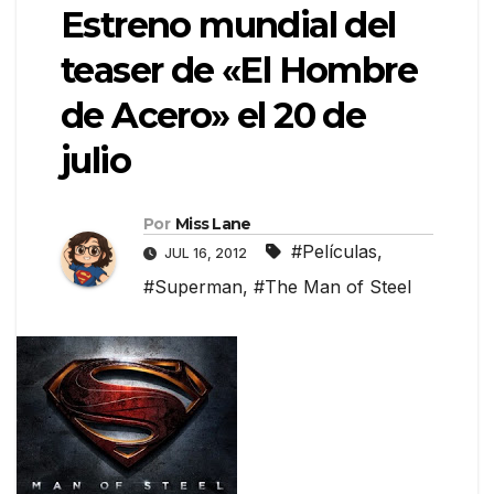
Estreno mundial del
teaser de «El Hombre
de Acero» el 20 de
julio
Por
Miss Lane
#Películas
,
JUL 16, 2012
#Superman
,
#The Man of Steel