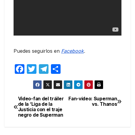
Puedes seguirlos en
Facebook
.
F
T
T
C
a
w
el
o
c
itt
e
m
e
er
gr
p
Video-fan del tráiler
Fan-vídeo: Superman
Navegación
de la ‘Liga de la
vs. Thanos
b
a
ar
Justicia con el traje
de
o
m
tir
negro de Superman
entradas
o