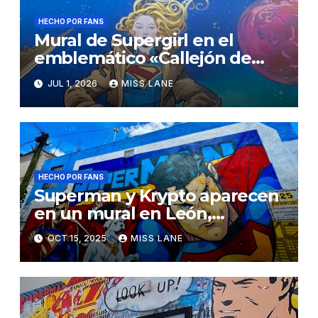
HECHO POR FANS
Mural de Supergirl en el
emblemático «Callejón de
Batman» de São Paulo (Brasil)
JUL 1, 2026
MISS LANE
HECHO POR FANS
Superman y Krypto aparecen
en un mural en León,
Guanajuato (México)
OCT 15, 2025
MISS LANE