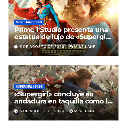
MERCHANDISING
Prime 1 Studio presenta una
estatua de lujo de «Supergirl:
La Mujer del Mañana»
5 DE AGOSTO DE 2026
MISS LANE
SUPERGIRL (2026)
«Supergirl» concluye su
andadura en taquilla como la
película de DC con menor
5 DE AGOSTO DE 2026
MISS LANE
recaudación desde
«Catwoman»