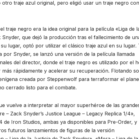
ro traje azul original, pero eligió usar un traje negro co
traje negro era la idea original para la película «Liga de l
k Snyder, que dejó la producción tras el fallecimiento de un
 lugar, optó por utilizar el clásico traje azul en su lugar.
por Snyder, se lanzó una versión de la película llamada
nales del director, donde el traje negro es utilizado por el 
ar más rápidamente y acelerar su recuperación. Flotando s
lienígena creada por Steppenwolf para terraformar el plane
 cerrado listo para el combate.
que vuelve a interpretar al mayor superhéroe de las grande
re – Zack Snyder’s Justice League – Legacy Replica 1/4»,
4 de Iron Studios, ambas ya disponibles para Pre-Order, y
os futuros lanzamientos de figuras de la versión
– Liga de la Justicia de Zack Snyder», «Mera – Liga de la