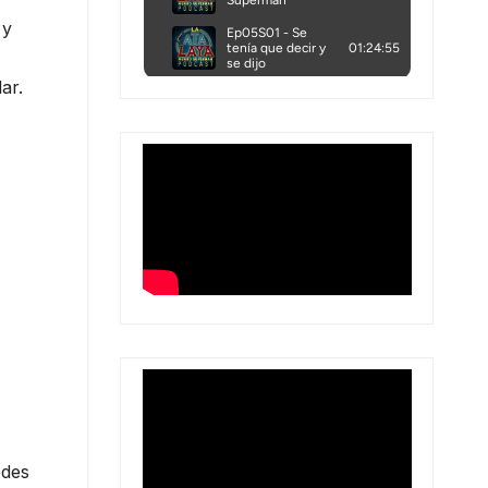
 y
ar.
edes