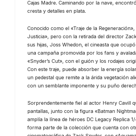
Cajas Madre. Caminando por la nave, encontró ot
cresta y detalles en plata.
Conocido como el «Traje de la Regeneración», el 
Justicia», pero con la retirada del director Zac
sus hijas, Joss Whedon, el cineasta que ocupó su
una campaña promovida por los fans y avalada 
«Snyder’s Cut», con el guión y los rodajes origi
Con este traje, puede absorber la energía sol
un pedestal que remite a la árida vegetación a
con un semblante imponente y su puño derecho
Sorprendentemente fiel al actor Henry Cavill 
pantallas, junto con la figura «Batman Nightma
amplía la línea de héroes DC Legacy Replica 1/
forma parte de la colección que cuenta con otr
cinematográfica de Zack Snyder, con «Aquaman 