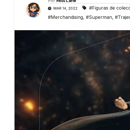
Por
Miss Lane
#Figuras de colec
MAR 14, 2022
#Merchandising
,
#Superman
,
#Traje