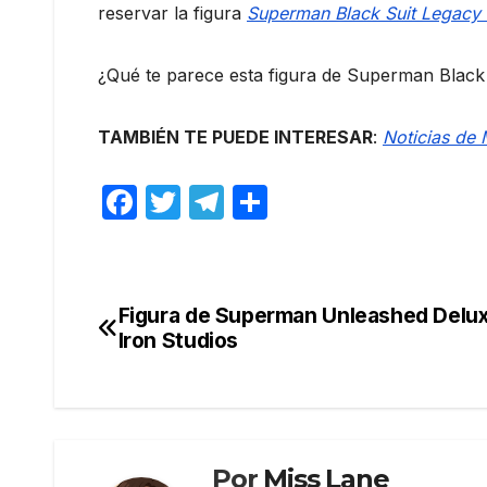
reservar la figura
Superman Black Suit Legacy R
¿Qué te parece esta figura de Superman Black 
TAMBIÉN TE PUEDE INTERESAR
:
Noticias de 
F
T
T
C
a
w
el
o
c
itt
e
m
e
er
gr
p
Figura de Superman Unleashed Delu
Navegación
b
a
ar
Iron Studios
de
o
m
tir
o
entradas
k
Por
Miss Lane