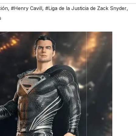
ción
,
#Henry Cavill
,
#Liga de la Justicia de Zack Snyder
,
s