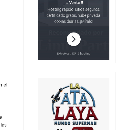
n el
e
 las