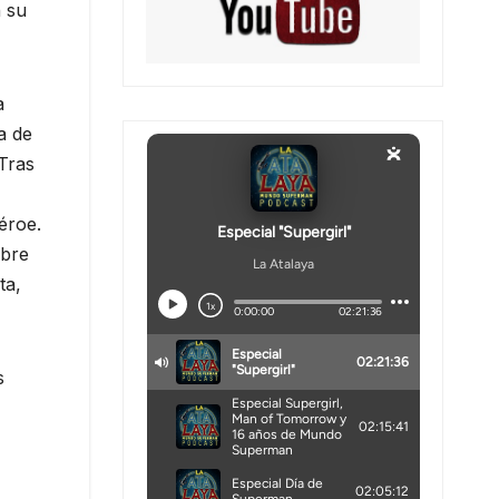
n su
a
a de
 Tras
héroe.
obre
ta,
s