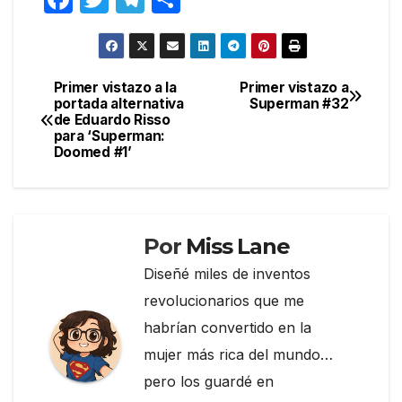
a
w
el
o
c
itt
e
m
e
er
gr
p
Primer vistazo a la
Primer vistazo a
Navegación
portada alternativa
Superman #32
b
a
ar
de Eduardo Risso
de
o
m
tir
para ‘Superman:
Doomed #1’
entradas
o
k
Por
Miss Lane
Diseñé miles de inventos
revolucionarios que me
habrían convertido en la
mujer más rica del mundo…
pero los guardé en