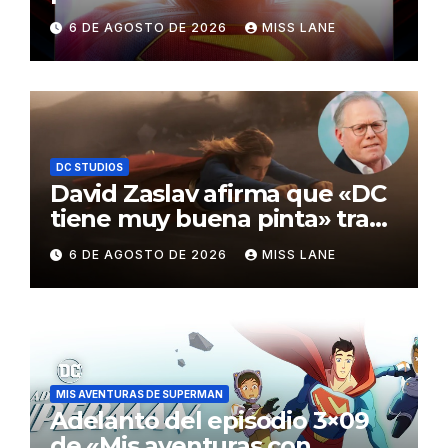
de los Critics Choice Super
6 DE AGOSTO DE 2026
MISS LANE
Awards
DC STUDIOS
David Zaslav afirma que «DC
tiene muy buena pinta» tras
el fracaso de «Supergirl»
6 DE AGOSTO DE 2026
MISS LANE
MIS AVENTURAS DE SUPERMAN
Adelanto del episodio 3×09
de «Mis aventuras con