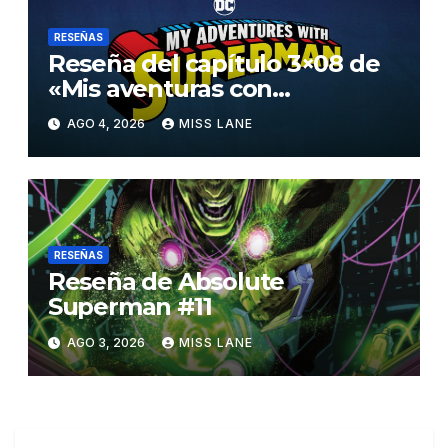
RESEÑAS
Reseña del capítulo 3×08 de
«Mis aventuras con
Superman»
AGO 4, 2026
MISS LANE
RESEÑAS
Reseña de Absolute
Superman #11
AGO 3, 2026
MISS LANE