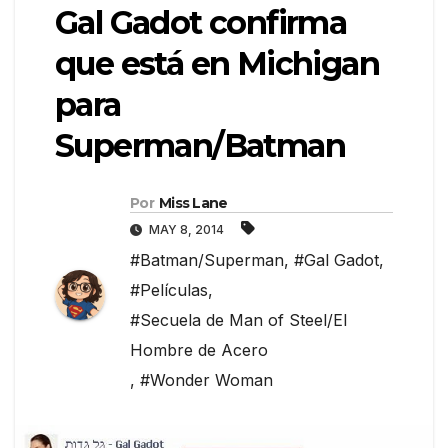
Gal Gadot confirma
que está en Michigan
para
Superman/Batman
Por
Miss Lane
MAY 8, 2014
#Batman/Superman
,
#Gal Gadot
,
#Películas
,
#Secuela de Man of Steel/El
Hombre de Acero
,
#Wonder Woman