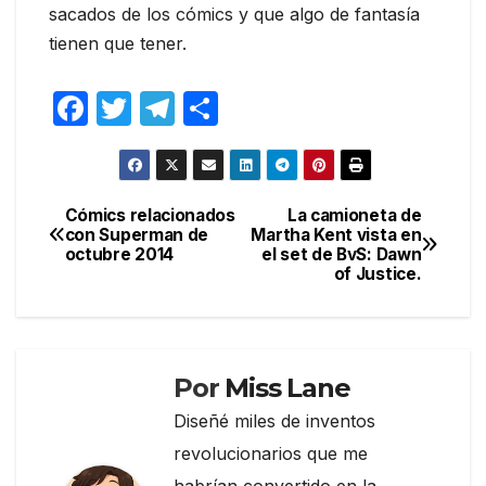
sacados de los cómics y que algo de fantasía
tienen que tener.
F
T
T
C
a
w
el
o
c
itt
e
m
e
er
gr
p
Cómics relacionados
La camioneta de
Navegación
con Superman de
Martha Kent vista en
b
a
ar
octubre 2014
el set de BvS: Dawn
de
o
m
tir
of Justice.
entradas
o
k
Por
Miss Lane
Diseñé miles de inventos
revolucionarios que me
habrían convertido en la