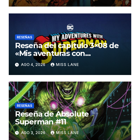
RESEÑAS
Reseña del capítulo 3×08 de
«Mis aventuras con
Superman»
AGO 4, 2026
MISS LANE
RESEÑAS
Reseña de Absolute
Superman #11
AGO 3, 2026
MISS LANE