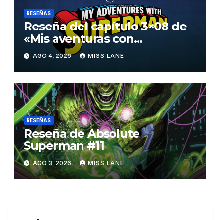
RESEÑAS
Reseña del capítulo 3×08 de
«Mis aventuras con
Superman»
AGO 4, 2026
MISS LANE
RESEÑAS
Reseña de Absolute
Superman #11
AGO 3, 2026
MISS LANE