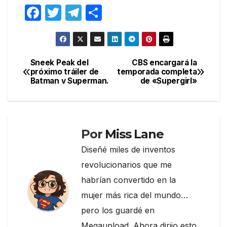
F
T
T
C
a
w
el
o
c
itt
e
m
e
er
gr
p
Sneek Peak del
CBS encargará la
Navegación
próximo tráiler de
temporada completa
b
a
ar
Batman v Superman.
de «Supergirl»
de
o
m
tir
entradas
o
k
Por
Miss Lane
Diseñé miles de inventos
revolucionarios que me
habrían convertido en la
mujer más rica del mundo…
pero los guardé en
Megaupload. Ahora dirijo esto