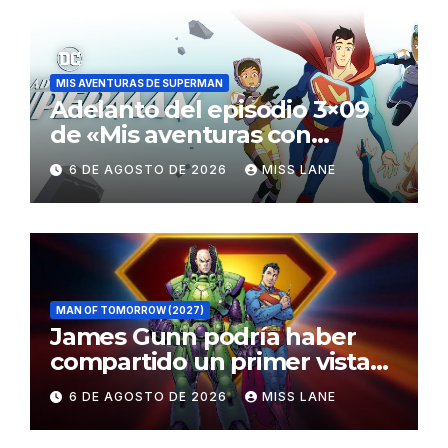
MIS AVENTURAS DE SUPERMAN
Adelanto del episodio 3×09
de «Mis aventuras con
Superman»
6 DE AGOSTO DE 2026
MISS LANE
MAN OF TOMORROW (2027)
James Gunn podría haber
compartido un primer vistazo
al traje de Brainiac
6 DE AGOSTO DE 2026
MISS LANE