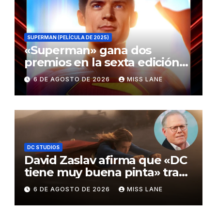
SUPERMAN (PELÍCULA DE 2025)
«Superman» gana dos
premios en la sexta edición
de los Critics Choice Super
6 DE AGOSTO DE 2026
MISS LANE
Awards
DC STUDIOS
David Zaslav afirma que «DC
tiene muy buena pinta» tras
el fracaso de «Supergirl»
6 DE AGOSTO DE 2026
MISS LANE