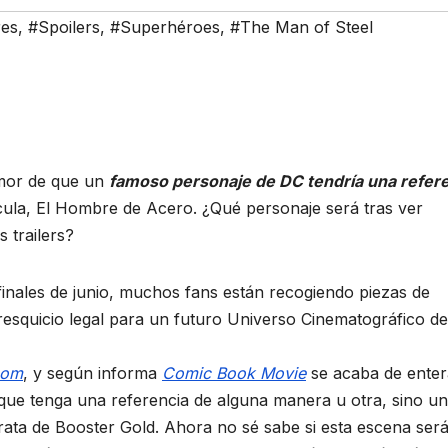
es
,
#Spoilers
,
#Superhéroes
,
#The Man of Steel
umor de que un
famoso personaje de DC tendría una refer
cula, El Hombre de Acero. ¿Qué personaje será tras ver
 trailers?
 finales de junio, muchos fans están recogiendo piezas de
resquicio legal para un futuro Universo Cinematográfico d
Com
, y según informa
Comic Book Movie
se acaba de enter
que tenga una referencia de alguna manera u otra, sino un
rata de Booster Gold. Ahora no sé sabe si esta escena ser