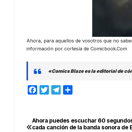
Ahora, para aquellos de vosotros que no sabe
información por cortesía de Comicbook.Com
«Comics Blaze es la editorial de có
F
T
T
C
a
w
el
o
c
itt
e
m
e
er
gr
p
Ahora puedes escuchar 60 segundo
Navegación
b
a
ar
cada canción de la banda sonora de E