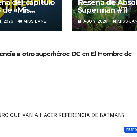
ña del capítulo
Reseña de Abso
 de «Mis
Superman #11
turas con
4, 2026
MISS LANE
AGO 3, 2026
MISS LA
erman»
rencia a otro superhéroe DC en El Hombre de
SEGURO QUE VAN A HACER REFERENCIA DE BATMAN?
RESP