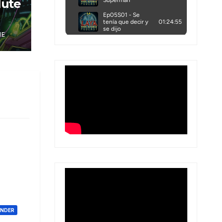
lute
NE
ONDER