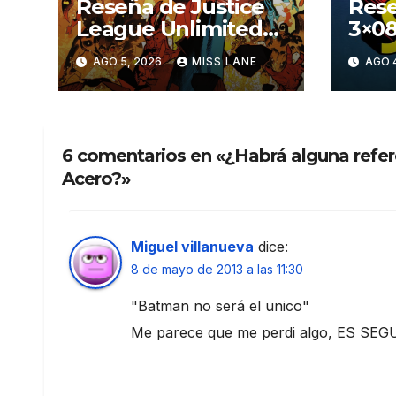
Reseña de Justice
Rese
League Unlimited
3×08
#11
aven
AGO 5, 2026
MISS LANE
AGO 
Sup
6 comentarios en «¿Habrá alguna refe
Acero?»
Miguel villanueva
dice:
8 de mayo de 2013 a las 11:30
"Batman no será el unico"
Me parece que me perdi algo, ES 