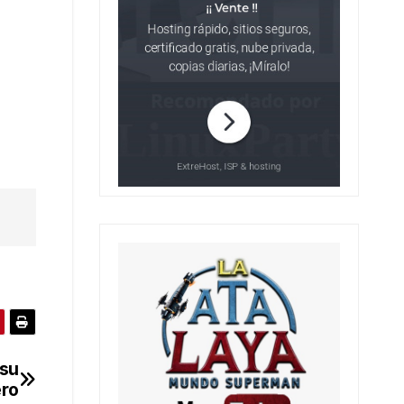
 su
ero