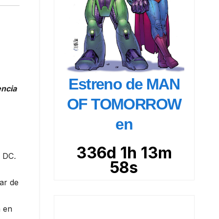
Estreno de MAN
encia
OF TOMORROW
en
336d 1h 13m
e DC
.
57s
ar de
á en