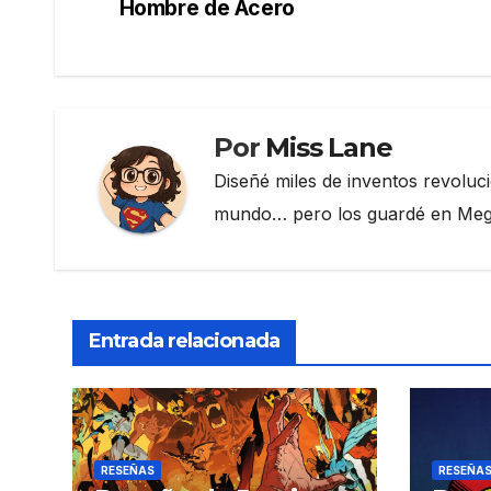
de
Hombre de Acero
o
m
tir
o
entradas
k
Por
Miss Lane
Diseñé miles de inventos revoluc
mundo… pero los guardé en Megau
Entrada relacionada
RESEÑAS
RESEÑA