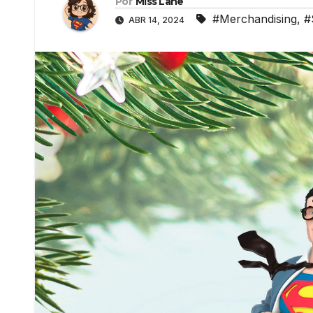
Por
Miss Lane
#Merchandising
,
#
ABR 14, 2024