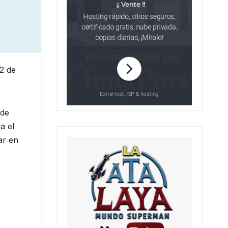
2 de
 de
a el
ar en