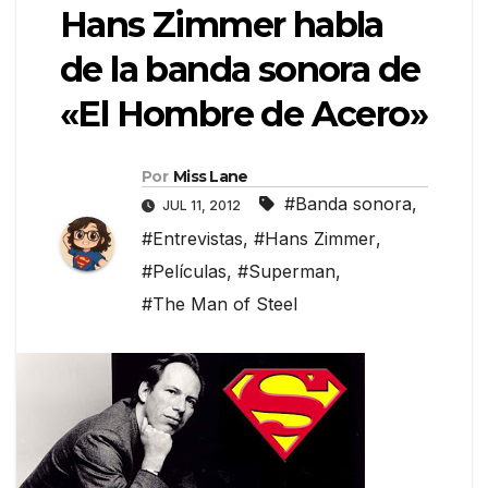
Hans Zimmer habla
de la banda sonora de
«El Hombre de Acero»
Por
Miss Lane
#Banda sonora
,
JUL 11, 2012
#Entrevistas
,
#Hans Zimmer
,
#Películas
,
#Superman
,
#The Man of Steel