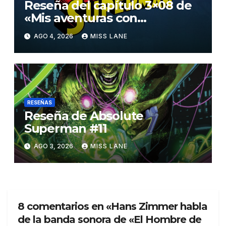
Reseña del capítulo 3×08 de
«Mis aventuras con
Superman»
AGO 4, 2026
MISS LANE
RESEÑAS
Reseña de Absolute
Superman #11
AGO 3, 2026
MISS LANE
8 comentarios en «Hans Zimmer habla
de la banda sonora de «El Hombre de