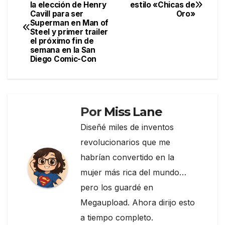
Navegación
la elección de Henry
estilo «Chicas de
b
a
ar
Cavill para ser
Oro»
de
o
m
tir
Superman en Man of
Steel y primer trailer
entradas
o
el próximo fin de
semana en la San
k
Diego Comic-Con
Por
Miss Lane
Diseñé miles de inventos
revolucionarios que me
habrían convertido en la
mujer más rica del mundo…
pero los guardé en
Megaupload. Ahora dirijo esto
a tiempo completo.