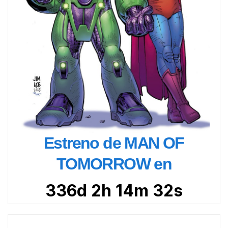
Estreno de MAN OF
TOMORROW en
336d 2h 14m 31s