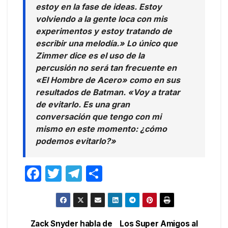
estoy en la fase de ideas. Estoy
volviendo a la gente loca con mis
experimentos y estoy tratando de
escribir una melodía.» Lo único que
Zimmer dice es el uso de la
percusión no será tan frecuente en
«El Hombre de Acero» como en sus
resultados de Batman. «Voy a tratar
de evitarlo. Es una gran
conversación que tengo con mi
mismo en este momento: ¿cómo
podemos evitarlo?»
F
T
T
C
a
w
el
o
c
itt
e
m
e
er
gr
p
Zack Snyder habla de
Los Super Amigos al