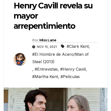
Henry Cavill revela su
mayor
arrepentimiento
Por
Miss Lane
#Clark Kent
,
NOV 15, 2021
#El Hombre de Acero/Man of
Steel (2013)
,
#Entrevistas
,
#Henry Cavill
,
#Martha Kent
,
#Películas