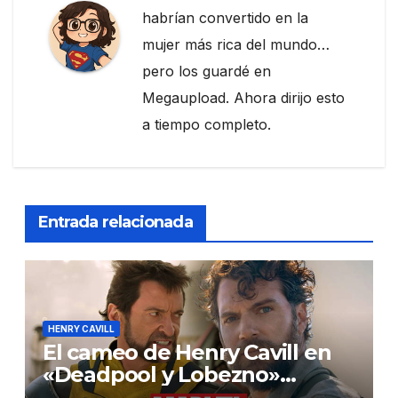
habrían convertido en la
mujer más rica del mundo…
pero los guardé en
Megaupload. Ahora dirijo esto
a tiempo completo.
Entrada relacionada
HENRY CAVILL
El cameo de Henry Cavill en
«Deadpool y Lobezno»
apunta a DC Studios