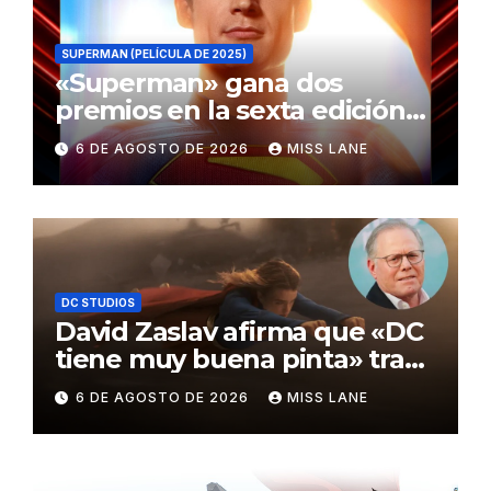
SUPERMAN (PELÍCULA DE 2025)
«Superman» gana dos
premios en la sexta edición
de los Critics Choice Super
6 DE AGOSTO DE 2026
MISS LANE
Awards
DC STUDIOS
David Zaslav afirma que «DC
tiene muy buena pinta» tras
el fracaso de «Supergirl»
6 DE AGOSTO DE 2026
MISS LANE