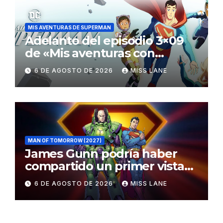
MIS AVENTURAS DE SUPERMAN
Adelanto del episodio 3×09
de «Mis aventuras con
Superman»
6 DE AGOSTO DE 2026
MISS LANE
MAN OF TOMORROW (2027)
James Gunn podría haber
compartido un primer vistazo
al traje de Brainiac
6 DE AGOSTO DE 2026
MISS LANE