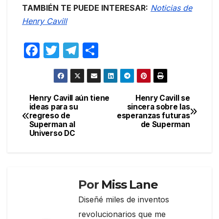
TAMBIÉN TE PUEDE INTERESAR:
Noticias de
Henry Cavill
F
T
T
C
a
w
el
o
c
itt
e
m
e
er
gr
p
Henry Cavill aún tiene
Henry Cavill se
Navegación
ideas para su
sincera sobre las
b
a
ar
regreso de
esperanzas futuras
de
o
m
tir
Superman al
de Superman
Universo DC
entradas
o
k
Por
Miss Lane
Diseñé miles de inventos
revolucionarios que me