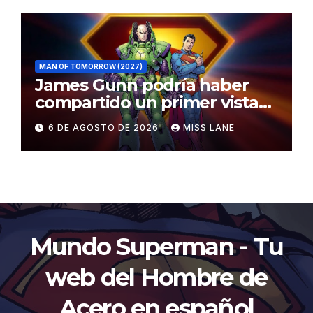
MAN OF TOMORROW (2027)
James Gunn podría haber
compartido un primer vistazo
al traje de Brainiac
6 DE AGOSTO DE 2026
MISS LANE
Mundo Superman - Tu
web del Hombre de
Acero en español