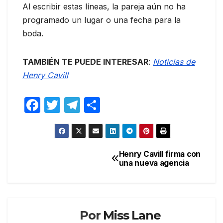
Al escribir estas líneas, la pareja aún no ha
programado un lugar o una fecha para la
boda.
TAMBIÉN TE PUEDE INTERESAR
:
Noticias de
Henry Cavill
F
T
T
C
a
w
el
o
c
itt
e
m
e
er
gr
p
Henry Cavill firma con
Navegación
una nueva agencia
b
a
ar
de
o
m
tir
entradas
o
k
Por
Miss Lane