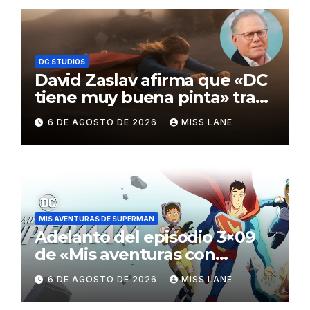
DC STUDIOS
David Zaslav afirma que «DC
tiene muy buena pinta» tras
el fracaso de «Supergirl»
6 DE AGOSTO DE 2026
MISS LANE
MIS AVENTURAS DE SUPERMAN
Adelanto del episodio 3×09
de «Mis aventuras con
Superman»
6 DE AGOSTO DE 2026
MISS LANE