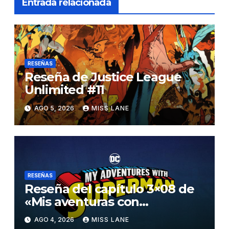
Entrada relacionada
RESEÑAS
Reseña de Justice League
Unlimited #11
AGO 5, 2026
MISS LANE
RESEÑAS
Reseña del capítulo 3×08 de
«Mis aventuras con
Superman»
AGO 4, 2026
MISS LANE