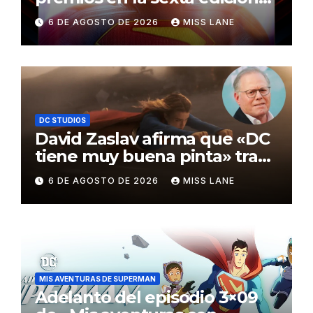
de los Critics Choice Super
6 DE AGOSTO DE 2026
MISS LANE
Awards
DC STUDIOS
David Zaslav afirma que «DC
tiene muy buena pinta» tras
el fracaso de «Supergirl»
6 DE AGOSTO DE 2026
MISS LANE
MIS AVENTURAS DE SUPERMAN
Adelanto del episodio 3×09