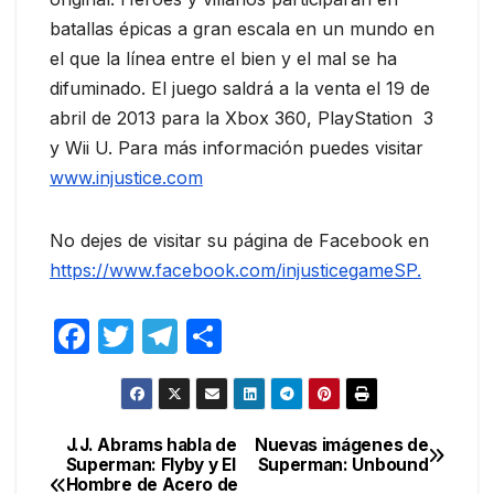
batallas épicas a gran escala en un mundo en
el que la línea entre el bien y el mal se ha
difuminado. El juego saldrá a la venta el 19 de
abril de 2013 para la Xbox 360, PlayStation 3
y Wii U. Para más información puedes visitar
www.injustice.com
No dejes de visitar su página de Facebook en
https://www.facebook.com/injusticegameSP.
F
T
T
C
a
w
el
o
c
itt
e
m
e
er
gr
p
J.J. Abrams habla de
Nuevas imágenes de
Navegación
Superman: Flyby y El
Superman: Unbound
b
a
ar
Hombre de Acero de