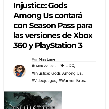
Injustice: Gods
Among Us contará
con Season Pass para
las versiones de Xbox
360 y PlayStation 3
Por
Miss Lane
#DC
,
MAR 22, 2013
#Injustice: Gods Among Us
,
#Videojuegos
,
#Warner Bros.