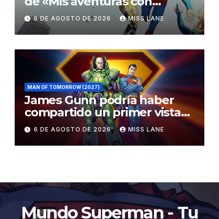
de «Mis aventuras con
Superman»
6 DE AGOSTO DE 2026
MISS LANE
MAN OF TOMORROW (2027)
James Gunn podría haber
compartido un primer vistazo
al traje de Brainiac
6 DE AGOSTO DE 2026
MISS LANE
Mundo Superman - Tu