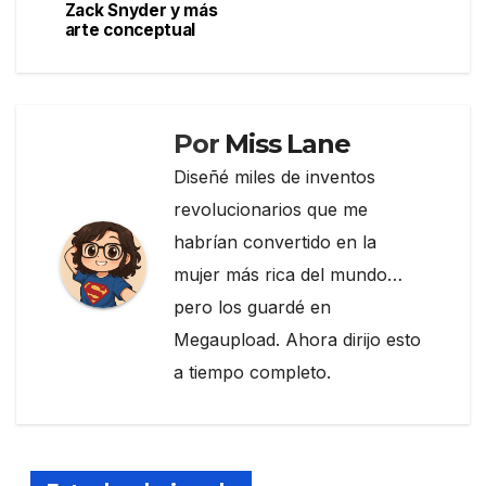
de
o
m
tir
Zack Snyder y más
arte conceptual
entradas
o
k
Por
Miss Lane
Diseñé miles de inventos
revolucionarios que me
habrían convertido en la
mujer más rica del mundo…
pero los guardé en
Megaupload. Ahora dirijo esto
a tiempo completo.