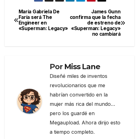
c
itt
e
m
e
er
gr
p
María Gabriela De
James Gunn
Navegación
Faría será The
confirma que la fecha
b
a
ar
Engineer en
de estreno de
de
o
m
tir
«Superman: Legacy»
«Superman: Legacy»
no cambiará
entradas
o
k
Por
Miss Lane
Diseñé miles de inventos
revolucionarios que me
habrían convertido en la
mujer más rica del mundo…
pero los guardé en
Megaupload. Ahora dirijo esto
a tiempo completo.