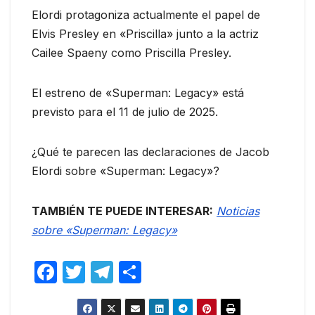
Elordi protagoniza actualmente el papel de
Elvis Presley en «Priscilla» junto a la actriz
Cailee Spaeny como Priscilla Presley.
El estreno de «Superman: Legacy» está
previsto para el 11 de julio de 2025.
¿Qué te parecen las declaraciones de Jacob
Elordi sobre «Superman: Legacy»?
TAMBIÉN TE PUEDE INTERESAR:
Noticias
sobre «Superman: Legacy»
F
T
T
C
a
w
el
o