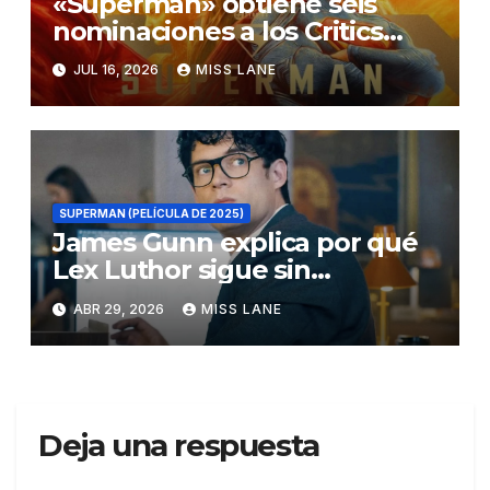
«Superman» obtiene seis
nominaciones a los Critics
Choice Super Awards
JUL 16, 2026
MISS LANE
SUPERMAN (PELÍCULA DE 2025)
James Gunn explica por qué
Lex Luthor sigue sin
descubrir la identidad secreta
ABR 29, 2026
MISS LANE
de Superman
Deja una respuesta