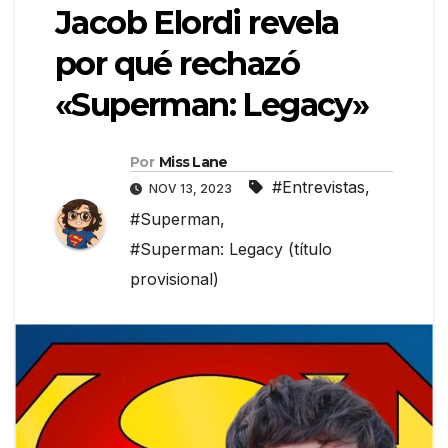
Jacob Elordi revela
por qué rechazó
«Superman: Legacy»
Por
Miss Lane
#Entrevistas
,
NOV 13, 2023
#Superman
,
#Superman: Legacy (título
provisional)