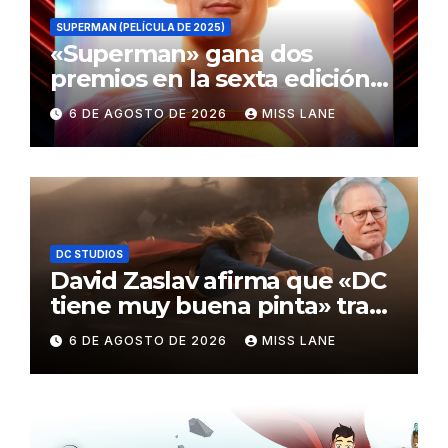
SUPERMAN (PELÍCULA DE 2025)
«Superman» gana dos
premios en la sexta edición
de los Critics Choice Super
6 DE AGOSTO DE 2026
MISS LANE
Awards
DC STUDIOS
David Zaslav afirma que «DC
tiene muy buena pinta» tras
el fracaso de «Supergirl»
6 DE AGOSTO DE 2026
MISS LANE