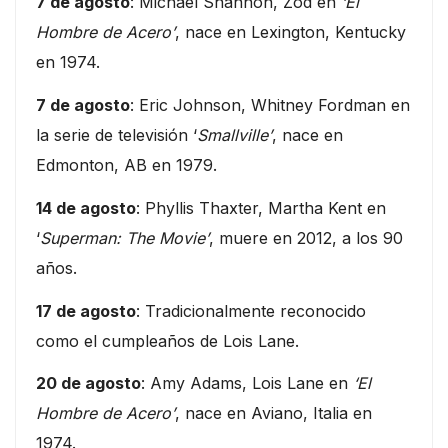
7 de agosto
: Michael Shannon, Zod en
‘El
Hombre de Acero’
, nace en Lexington, Kentucky
en 1974.
7 de agosto
: Eric Johnson, Whitney Fordman en
la serie de televisión ‘
Smallville’
, nace en
Edmonton, AB en 1979.
14 de agosto
: Phyllis Thaxter, Martha Kent en
‘
Superman: The Movie’
, muere en 2012, a los 90
años.
17 de agosto
: Tradicionalmente reconocido
como el cumpleaños de Lois Lane.
20 de agosto
: Amy Adams, Lois Lane en
‘El
Hombre de Acero’
, nace en Aviano, Italia en
1974.