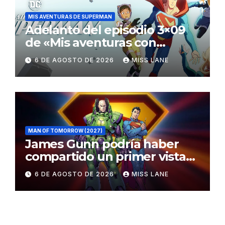
MIS AVENTURAS DE SUPERMAN
Adelanto del episodio 3×09
de «Mis aventuras con
Superman»
6 DE AGOSTO DE 2026
MISS LANE
MAN OF TOMORROW (2027)
James Gunn podría haber
compartido un primer vistazo
al traje de Brainiac
6 DE AGOSTO DE 2026
MISS LANE