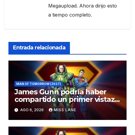
Megaupload. Ahora dirijo esto
a tiempo completo.
Entrada relacionada
MAN OF TOMORROW (2027)
James Gunn podría haber
compartido un primer vistazo
al traje de Brainiac
AGO 6, 2026
MISS LANE