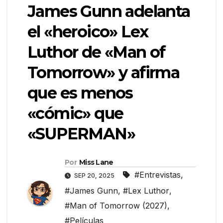
James Gunn adelanta
el «heroico» Lex
Luthor de «Man of
Tomorrow» y afirma
que es menos
«cómic» que
«SUPERMAN»
Por
Miss Lane
#Entrevistas
,
SEP 20, 2025
#James Gunn
,
#Lex Luthor
,
#Man of Tomorrow (2027)
,
#Películas