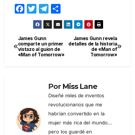
F
T
T
C
a
w
el
o
c
itt
e
m
e
er
gr
p
James Gunn
James Gunn revela
Navegación
comparte un primer
detalles de la historia
b
a
ar
vistazo al guion de
de «Man of
de
o
m
tir
«Man of Tomorrow»
Tomorrow»
entradas
o
k
Por
Miss Lane
Diseñé miles de inventos
revolucionarios que me
habrían convertido en la
mujer más rica del mundo…
pero los guardé en