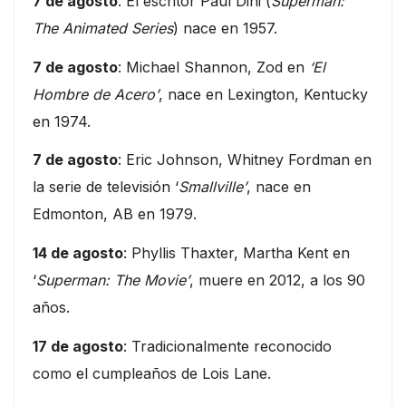
7 de agosto
: El escritor Paul Dini (
Superman:
The Animated Series
) nace en 1957.
7 de agosto
: Michael Shannon, Zod en
‘El
Hombre de Acero’
, nace en Lexington, Kentucky
en 1974.
7 de agosto
: Eric Johnson, Whitney Fordman en
la serie de televisión ‘
Smallville’
, nace en
Edmonton, AB en 1979.
14 de agosto
: Phyllis Thaxter, Martha Kent en
‘
Superman: The Movie’
, muere en 2012, a los 90
años.
17 de agosto
: Tradicionalmente reconocido
como el cumpleaños de Lois Lane.