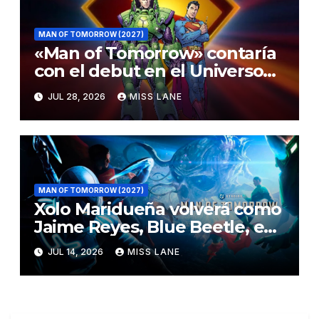
MAN OF TOMORROW (2027)
«Man of Tomorrow» contaría
con el debut en el Universo
DC de este desconocido
JUL 28, 2026
MISS LANE
héroe de los años 60
MAN OF TOMORROW (2027)
Xolo Maridueña volverá como
Jaime Reyes, Blue Beetle, en
«Man Of Tomorrow
JUL 14, 2026
MISS LANE