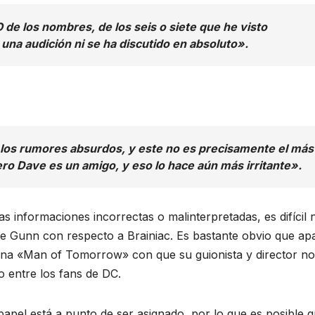
e los nombres, de los seis o siete que he visto
na audición ni se ha discutido en absoluto».
a los rumores absurdos, y este no es precisamente el más
ro Dave es un amigo, y eso lo hace aún más irritante».
 informaciones incorrectas o malinterpretadas, es difícil 
a de Gunn con respecto a Brainiac. Es bastante obvio que ap
ana «Man of Tomorrow» con que su guionista y director no
 entre los fans de DC.
 papel está a punto de ser asignado, por lo que es posible 