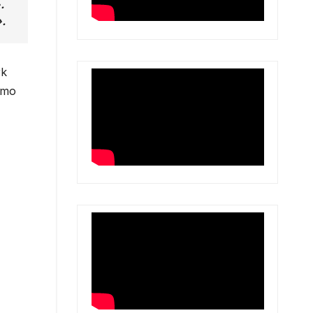
.
.
rk
omo