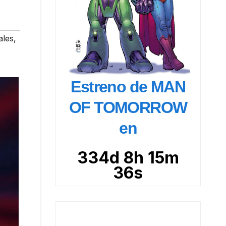
ales
,
Estreno de MAN
OF TOMORROW
en
334d 8h 15m
35s