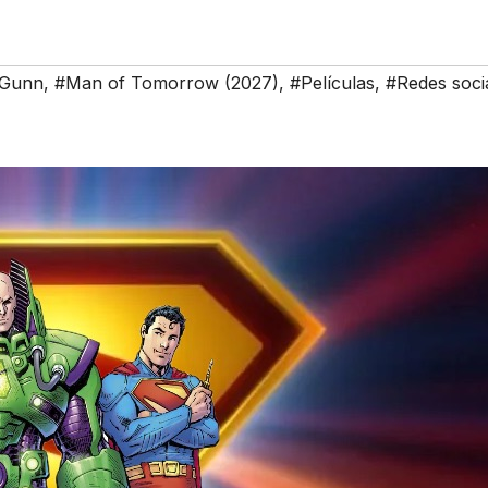
 Gunn
,
#Man of Tomorrow (2027)
,
#Películas
,
#Redes soci