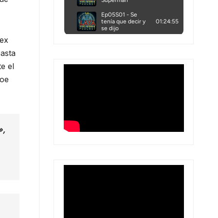
Lex
easta
e el
roe
»,