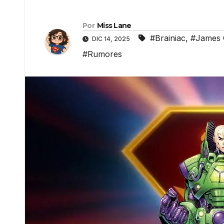
Por
Miss Lane
#Brainiac
,
#James
DIC 14, 2025
#Rumores