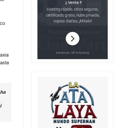
ico
axia
easta
 ha
i