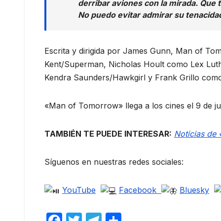
derribar aviones con la mirada. Que t
No puedo evitar admirar su tenacidad
Escrita y dirigida por James Gunn, Man of T
Kent/Superman, Nicholas Hoult como Lex Lut
Kendra Saunders/Hawkgirl y Frank Grillo como 
«Man of Tomorrow» llega a los cines el 9 de ju
TAMBIÉN TE PUEDE INTERESAR:
Noticias de
Síguenos en nuestras redes sociales:
YouTube
Facebook
Bluesky
F
T
T
C