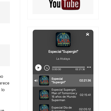
no
arece
 lo
que