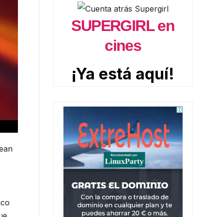
SUPERGIRL en
cines
¡Ya está aquí!
rean
ico
ue