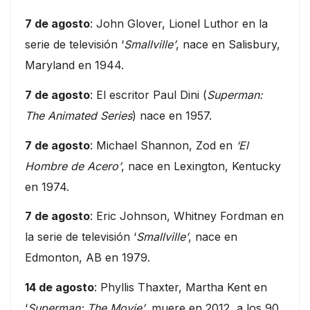
7 de agosto
: John Glover, Lionel Luthor en la
serie de televisión ‘
Smallville’
, nace en Salisbury,
Maryland en 1944.
7 de agosto
: El escritor Paul Dini (
Superman:
The Animated Series
) nace en 1957.
7 de agosto
: Michael Shannon, Zod en
‘El
Hombre de Acero’
, nace en Lexington, Kentucky
en 1974.
7 de agosto
: Eric Johnson, Whitney Fordman en
la serie de televisión ‘
Smallville’
, nace en
Edmonton, AB en 1979.
14 de agosto
: Phyllis Thaxter, Martha Kent en
‘
Superman: The Movie’
, muere en 2012, a los 90