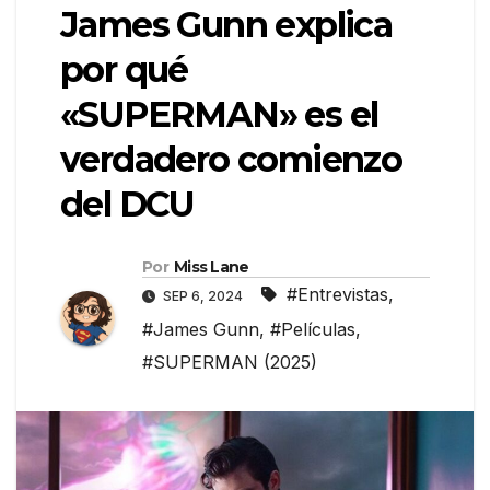
James Gunn explica
por qué
«SUPERMAN» es el
verdadero comienzo
del DCU
Por
Miss Lane
#Entrevistas
,
SEP 6, 2024
#James Gunn
,
#Películas
,
#SUPERMAN (2025)