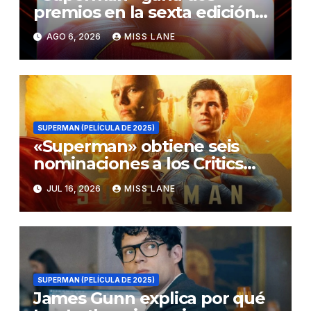
premios en la sexta edición
de los Critics Choice Super
AGO 6, 2026
MISS LANE
Awards
SUPERMAN (PELÍCULA DE 2025)
«Superman» obtiene seis
nominaciones a los Critics
Choice Super Awards
JUL 16, 2026
MISS LANE
SUPERMAN (PELÍCULA DE 2025)
James Gunn explica por qué