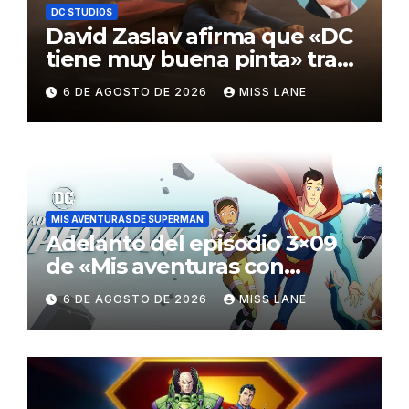
DC STUDIOS
David Zaslav afirma que «DC
tiene muy buena pinta» tras
el fracaso de «Supergirl»
6 DE AGOSTO DE 2026
MISS LANE
MIS AVENTURAS DE SUPERMAN
Adelanto del episodio 3×09
de «Mis aventuras con
Superman»
6 DE AGOSTO DE 2026
MISS LANE