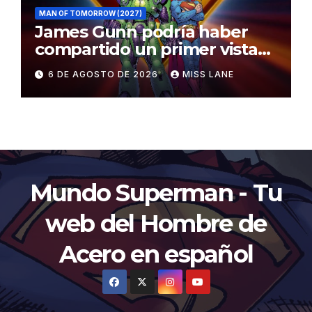
MAN OF TOMORROW (2027)
James Gunn podría haber
compartido un primer vistazo
al traje de Brainiac
6 DE AGOSTO DE 2026
MISS LANE
Mundo Superman - Tu
web del Hombre de
Acero en español