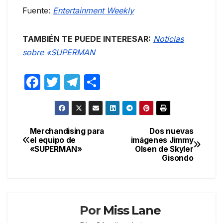
Fuente:
Entertainment Weekly
TAMBIÉN TE PUEDE INTERESAR:
Noticias
sobre «SUPERMAN
F
T
T
C
a
w
el
o
c
itt
e
m
e
er
gr
p
Merchandising para
Dos nuevas
Navegación
el equipo de
imágenes Jimmy
b
a
ar
«SUPERMAN»
Olsen de Skyler
de
o
m
tir
Gisondo
entradas
o
k
Por
Miss Lane