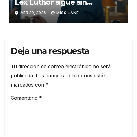
Lex Luthor sigue sin
descubrir la identidad secreta
ABR 29, 2026
MISS LANE
de Superman
Deja una respuesta
Tu dirección de correo electrónico no será
publicada.
Los campos obligatorios están
marcados con
*
Comentario
*