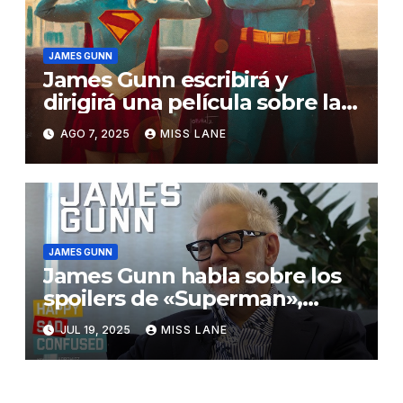
JAMES GUNN
James Gunn escribirá y
dirigirá una película sobre la
«superfamilia»
AGO 7, 2025
MISS LANE
JAMES GUNN
James Gunn habla sobre los
spoilers de «Superman»,
Batman, Wonder Woman y el
JUL 19, 2025
MISS LANE
futuro del Universo
Cinematográfico de DC