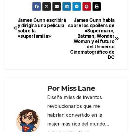
a
w
el
o
c
itt
e
m
e
er
gr
p
James Gunn escribirá
James Gunn habla
Navegación
y dirigirá una película
sobre los spoilers de
b
a
ar
sobre la
«Superman»,
de
o
m
tir
«superfamilia»
Batman, Wonder
Woman y el futuro
entradas
o
del Universo
Cinematográfico de
k
DC
Por
Miss Lane
Diseñé miles de inventos
revolucionarios que me
habrían convertido en la
mujer más rica del mundo…