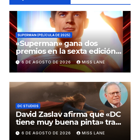
SUPERMAN (PELÍCULA DE 2025)
«Superman» gana dos
premios en la sexta edición
de los Critics Choice Super
6 DE AGOSTO DE 2026
MISS LANE
Awards
DC STUDIOS
David Zaslav afirma que «DC
tiene muy buena pinta» tras
el fracaso de «Supergirl»
6 DE AGOSTO DE 2026
MISS LANE