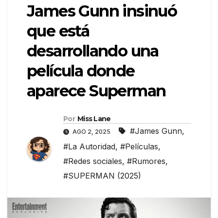
James Gunn insinuó
que está
desarrollando una
película donde
aparece Superman
Por
Miss Lane
#James Gunn
,
AGO 2, 2025
#La Autoridad
,
#Películas
,
#Redes sociales
,
#Rumores
,
#SUPERMAN (2025)