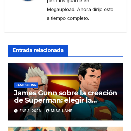
pero los guardé en
Megaupload. Ahora dirijo esto
a tiempo completo.
Entrada relacionada
JAMES GUNN
James Gunn sobre la creación
de Superman: elegir la
bondad por encima de la
ENE 3, 2026
MISS LANE
determinación