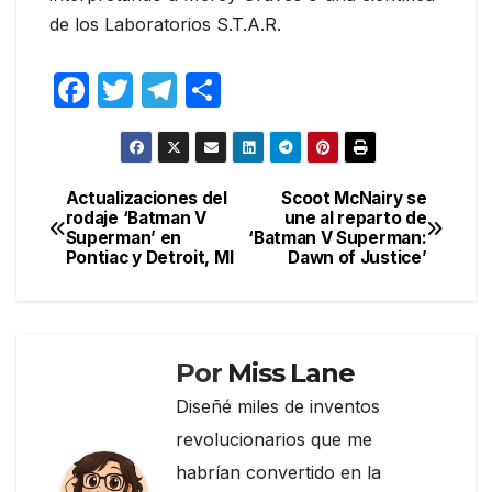
de los Laboratorios S.T.A.R.
F
T
T
C
a
w
el
o
c
itt
e
m
e
er
gr
p
Actualizaciones del
Scoot McNairy se
Navegación
rodaje ‘Batman V
une al reparto de
b
a
ar
Superman’ en
‘Batman V Superman:
de
o
m
tir
Pontiac y Detroit, MI
Dawn of Justice’
entradas
o
k
Por
Miss Lane
Diseñé miles de inventos
revolucionarios que me
habrían convertido en la