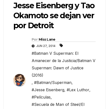
Jesse Eisenberg y Tao
Okamoto se dejan ver
por Detroit
Por
Miss Lane
JUN 27, 2014
#Batman V Superman: El
Amanecer de la Justicia/Batman V
Superman: Dawn of Justice
(2016)
,
#Batman/Superman
,
#Jesse Eisenberg
,
#Lex Luthor
,
#Películas
,
#Secuela de Man of Steel/El