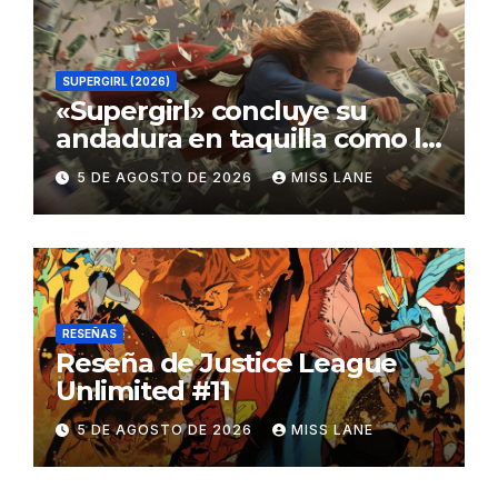
SUPERGIRL (2026)
«Supergirl» concluye su
andadura en taquilla como la
película de DC con menor
5 DE AGOSTO DE 2026
MISS LANE
recaudación desde
«Catwoman»
RESEÑAS
Reseña de Justice League
Unlimited #11
5 DE AGOSTO DE 2026
MISS LANE