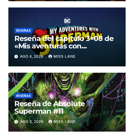
RESEÑAS
Reseña del capítulo 3×08 de
«Mis aventuras con
Superman»
AGO 4, 2026
MISS LANE
RESEÑAS
Reseña de Absolute
Superman #11
AGO 3, 2026
MISS LANE