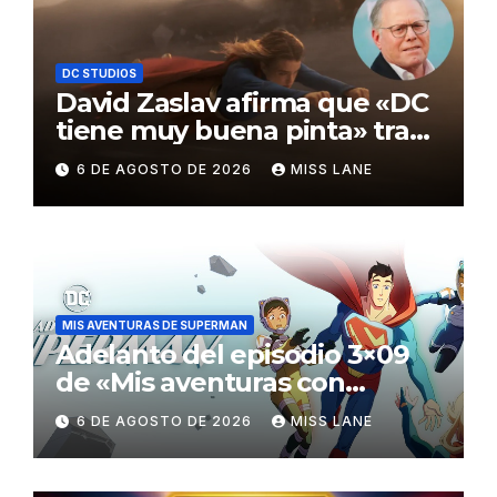
DC STUDIOS
David Zaslav afirma que «DC
tiene muy buena pinta» tras
el fracaso de «Supergirl»
6 DE AGOSTO DE 2026
MISS LANE
MIS AVENTURAS DE SUPERMAN
Adelanto del episodio 3×09
de «Mis aventuras con
Superman»
6 DE AGOSTO DE 2026
MISS LANE