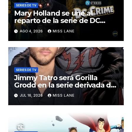
SERIES DE TV
Mary Holland se une al
reparto de la serie de DC
sobre Jimmy Olsen
AGO 4, 2026
MISS LANE
SERIES DE TV
Jimmy Tatro será Gorilla
Grodd en la serie derivada de
DC «DC Crime»
JUL 16, 2026
MISS LANE