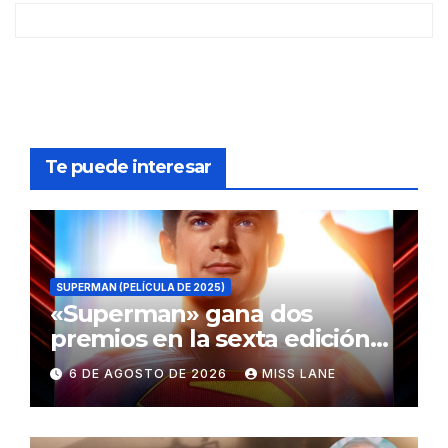
Te puede interesar
SUPERMAN (PELÍCULA DE 2025)
«Superman» gana dos
premios en la sexta edición
de los Critics Choice Super
6 DE AGOSTO DE 2026
MISS LANE
Awards