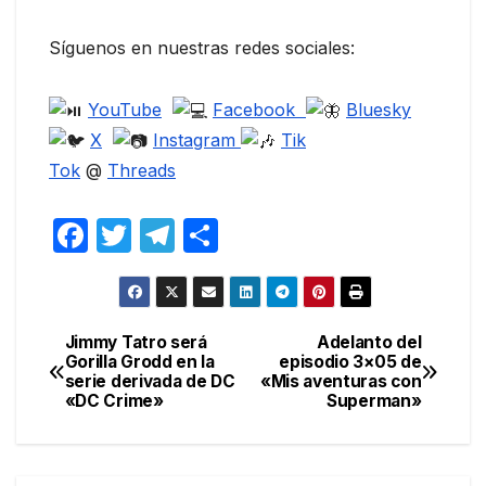
Síguenos en nuestras redes sociales:
YouTube
Facebook
Bluesky
X
Instagram
Tik
Tok
@
Threads
F
T
T
C
a
w
el
o
c
itt
e
m
e
er
gr
p
Jimmy Tatro será
Adelanto del
Navegación
Gorilla Grodd en la
episodio 3×05 de
b
a
ar
serie derivada de DC
«Mis aventuras con
de
o
m
tir
«DC Crime»
Superman»
entradas
o
k