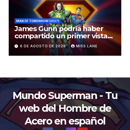
MAN OF TOMORROW (2027)
James Gunn podría haber
compartido un primer vistazo
al traje de Brainiac
6 DE AGOSTO DE 2026
MISS LANE
Mundo Superman - Tu
web del Hombre de
Acero en español