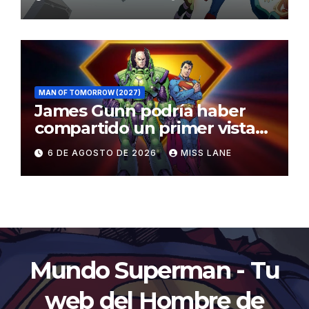
MAN OF TOMORROW (2027)
James Gunn podría haber
compartido un primer vistazo
al traje de Brainiac
6 DE AGOSTO DE 2026
MISS LANE
Mundo Superman - Tu
web del Hombre de