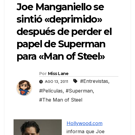
Joe Manganiello se
sintió «deprimido»
después de perder el
papel de Superman
para «Man of Steel»
Por
Miss Lane
#Entrevistas
,
AGO 13, 2011
#Películas
,
#Superman
,
#The Man of Steel
Hollywood.com
informa que Joe