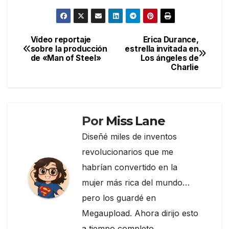
a
w
el
o
c
itt
e
m
e
er
gr
p
Vídeo reportaje
Erica Durance,
Navegación
sobre la producción
estrella invitada en
b
a
ar
de «Man of Steel»
Los ángeles de
de
o
m
tir
Charlie
entradas
o
k
Por
Miss Lane
Diseñé miles de inventos
revolucionarios que me
habrían convertido en la
mujer más rica del mundo…
pero los guardé en
Megaupload. Ahora dirijo esto
a tiempo completo.