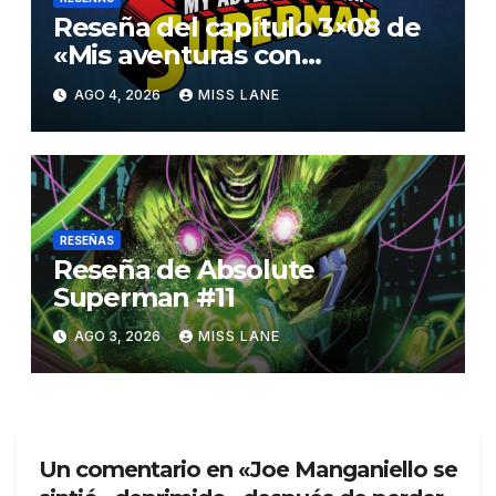
Reseña del capítulo 3×08 de
«Mis aventuras con
Superman»
AGO 4, 2026
MISS LANE
RESEÑAS
Reseña de Absolute
Superman #11
AGO 3, 2026
MISS LANE
Un comentario en «Joe Manganiello se