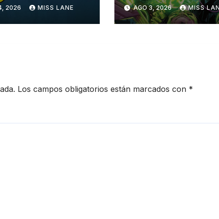
turas con
4, 2026
MISS LANE
AGO 3, 2026
MISS LA
erman»
cada.
Los campos obligatorios están marcados con
*