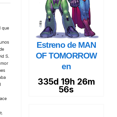
d que
gunos
Estreno de MAN
 de
OF TOMORROW
id S.
umor
en
nes
aba
335d 19h 26m
l
55s
hace
e,