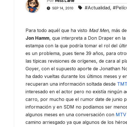
Por
Miss Lane
#Actualidad
,
#Pelíc
SEP 14, 2010
Para todo aquél que ha visto
Mad Men
, más de
Jon Hamm
, que interpreta a Don Draper en la 
estampa con la que podría tomar el rol del últi
es un problema, pues tiene 39 años, para otro
las típicas revisiones de orígenes, de cara al p
Goyer, con el supuesto aporte de Jonathan No
ha dado vueltas durante los últimos meses y en
recuperan una información soltada desde
TM
interesado en el actor pero no existía ningún 
carro, por mucho que el rumor date de junio p
información y en SDM no podíamos ser menos. C
algunos meses en una conversación con
MTV
camino arriesgado ya que algunos de los héro