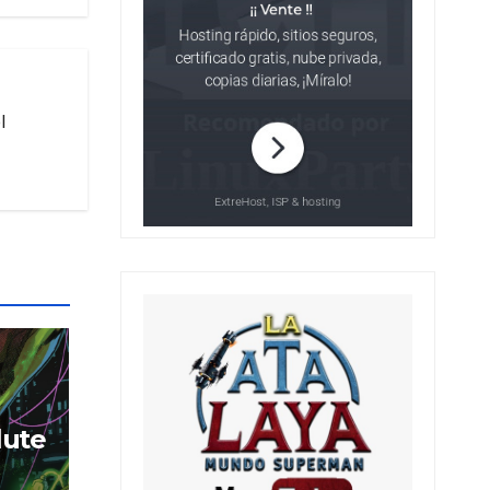
l
lute