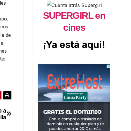
les
SUPERGIRL en
mpo.
cines
ocos
la de
¡Ya está aquí!
 a
nes
te:
o a
lia