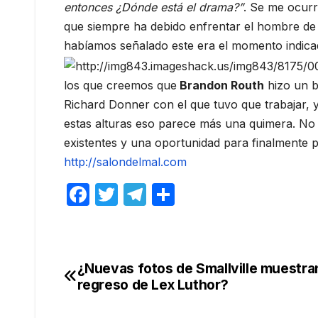
entonces ¿Dónde está el drama?”
. Se me ocurr
que siempre ha debido enfrentar el hombre de 
habíamos señalado este era el momento indic
los que creemos que
Brandon Routh
hizo un bu
Richard Donner con el que tuvo que trabajar, 
estas alturas eso parece más una quimera. No
existentes y una oportunidad para finalmente
http://salondelmal.com
F
T
T
C
a
w
el
o
c
itt
e
m
e
er
gr
p
¿Nuevas fotos de Smallville muestran
Navegación
b
a
ar
regreso de Lex Luthor?
de
o
m
tir