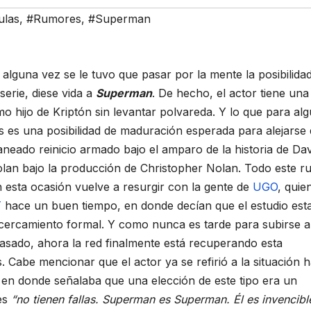
ulas
,
#Rumores
,
#Superman
 alguna vez se le tuvo que pasar por la mente la posibilida
serie, diese vida a
Superman
. De hecho, el actor tiene una
mo hijo de Kriptón sin levantar polvareda. Y lo que para al
s es una posibilidad de maduración esperada para alejarse
laneado reinicio armado bajo el amparo de la historia de Dav
lan bajo la producción de Christopher Nolan. Todo este r
 esta ocasión vuelve a resurgir con la gente de
UGO
, quie
T
hace un buen tiempo, en donde decían que el estudio est
acercamiento formal. Y como nunca es tarde para subirse a
asado, ahora la red finalmente está recuperando esta
abe mencionar que el actor ya se refirió a la situación 
en donde señalaba que una elección de este tipo era un
es
“no tienen fallas. Superman es Superman. Él es invencibl