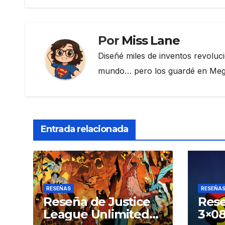
o
entradas
k
Por
Miss Lane
Diseñé miles de inventos revoluc
mundo… pero los guardé en Megau
Entrada relacionada
RESEÑAS
RESEÑA
Reseña de Justice
Rese
League Unlimited
3×08